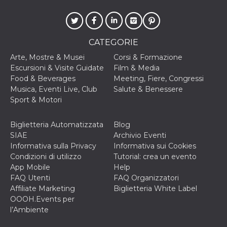
ciascun coo
datr viene
eliminato d
giorni. Que
cookie viene
anche trami
CATEGORIE
piace e altri
pulsanti e t
Arte, Mostre & Musei
Corsi & Formazione
Facebook
Escursioni & Visite Guidate
Film & Media
posizionati 
molti siti W
Food & Beverages
Meeting, Fiere, Congressi
diversi.
Musica, Eventi Live, Club
Salute & Benessere
dpr
.facebook.com
1
permette di
Sport & Motori
settimana
controllare 
funzione “S
su Facebook
Biglietteria Automatizzata
Blog
pulsante “M
piace”, rac
SIAE
Archivio Eventi
le impostaz
Informativa sulla Privacy
Informativa sui Cookies
della lingua
permettono
Condizioni di utilizzo
Tutorial: crea un evento
condividere
App Mobile
Help
pagina.
FAQ Utenti
FAQ Organizzatori
fr
2 mesi 4
Contiene la
Meta
Affiliate Marketing
Biglietteria White Label
settimane
combinazio
Platform Inc.
ID univoco 
.facebook.com
OOOH.Events per
browser e
l’Ambiente
dell'utente,
utilizzata pe
pubblicità m