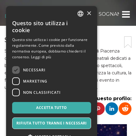
×
ASSOCIAZIONE CULTURALE SOGNANDO A
Questo sito utilizza i
ITALIAN
cookie
ENGLISH
SOGNANDO
Questo sito utilizza i cookie per funzionare
regolarmente. Come previsto dalla
SPANISH
Sognando APS è un'associazione culturale di Piacenza
normativa europea, dobbiamo chiederti il
consenso.
Leggi di più
che promuove progetti artistici, musicali e teatrali dedicati a
bambini, famiglie e giovani talenti. Attraverso spettacoli,
NECESSARI
eventi e attività creative, l'associazione valorizza la cultura, la
fantasia e la condivisione, trasformando ogni evento in
MARKETING
un'esperienza emozionante e coinvolgente.
NON CLASSIFICATI
Condividi questo profilo:
ACCETTA TUTTO
RIFIUTA TUTTO TRANNE I NECESSARI