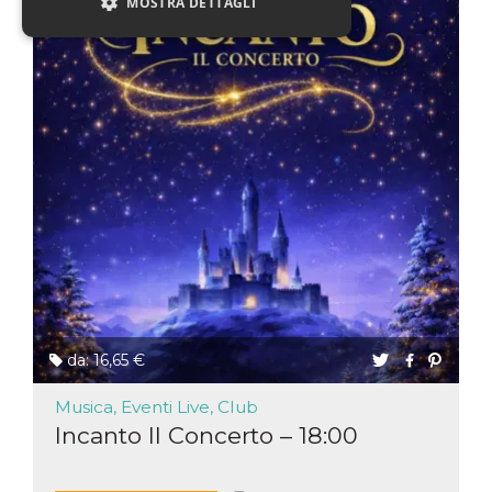
MOSTRA DETTAGLI
Necessari
Marketing
Non classificati
I cookie strettamente necessari o tecnici sono
indispensabili al funzionamento del sito. I
servizi qui presenti non potranno funzionare
senza.
Provider /
Nome
Scadenza
Descrizione
Dominio
cf_clearance
1 anno
Clearance
Cloudflare,
Cookie from
Inc.
CloudFlare
.oooh.events
stores the proof
of challenge
da: 16,65 €
passed. It is
used to no
longer issue a
Musica, Eventi Live, Club
captcha or
jschallenge
Incanto Il Concerto – 18:00
challenge if
present. It is
required to
reach origin