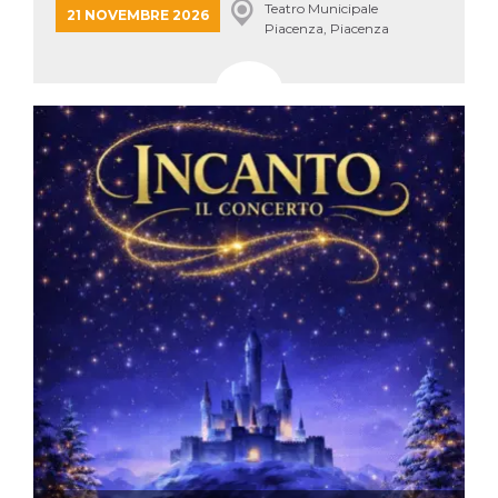
Teatro Municipale
server.
21 NOVEMBRE 2026
Piacenza, Piacenza
wordpress_test_cookie
Sessione
Cookie di
Automattic
Wordpress,
Inc.
verifica che il
.oooh.events
browser accetti i
cookie.
PHPSESSID
Sessione
Cookie
PHP.net
generato da
oooh.events
applicazioni
basate sul
linguaggio PHP.
Si tratta di un
identificatore
generico
utilizzato per
mantenere le
variabili di
sessione utente.
Normalmente è
un numero
generato in
modo casuale, il
modo in cui
viene utilizzato
può essere
specifico per il
sito, ma un
buon esempio è
mantenere uno
stato di accesso