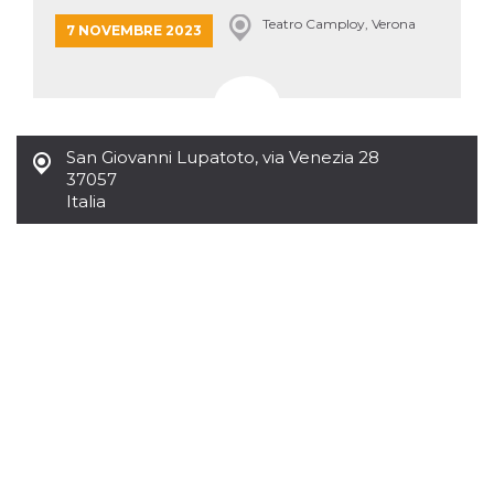
mese
viene
m.stripe.com
generalmente
Teatro Camploy, Verona
7 NOVEMBRE 2023
utilizzato per le
prestazioni e
l'ottimizzazione
dei servizi di
elaborazione
dei pagamenti,
facilitando la
memorizzazione
San Giovanni Lupatoto
,
via Venezia 28
dei contenuti
sul browser per
37057
rendere le
Italia
pagine più
veloci.
CookieScriptConsent
4
Questo cookie
CookieScript
settimane
viene utilizzato
oooh.events
2 giorni
dal servizio
Cookie-
Script.com per
ricordare le
preferenze di
consenso sui
cookie dei
visitatori. È
necessario che il
banner dei
cookie di
Cookie-
Script.com
funzioni