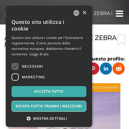
×
ASSOCIAZIONE CULTURALE ZEBRA IMPRES
Questo sito utilizza i
ITALIAN
cookie
ENGLISH
ASSOCIAZIONE CULTURALE ZEBRA
Questo sito utilizza i cookie per funzionare
regolarmente. Come previsto dalla
IMPRESA SOCIALE ETS
SPANISH
normativa europea, dobbiamo chiederti il
consenso.
Leggi di più
Condividi questo profilo:
NECESSARI
MARKETING
VENDITE TERMINATE
ACCETTA TUTTO
RIFIUTA TUTTO TRANNE I NECESSARI
MOSTRA DETTAGLI