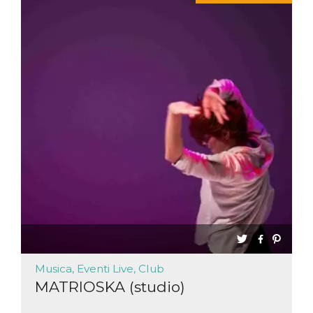
.oooh.events
browser accetti i
cookie.
PHPSESSID
Sessione
Cookie
PHP.net
generato da
oooh.events
applicazioni
basate sul
linguaggio PHP.
Si tratta di un
identificatore
generico
utilizzato per
mantenere le
variabili di
sessione utente.
Normalmente è
un numero
generato in
modo casuale, il
modo in cui
viene utilizzato
può essere
specifico per il
sito, ma un
buon esempio è
mantenere uno
stato di accesso
Musica, Eventi Live, Club
per un utente
MATRIOSKA (studio)
tra le pagine.
m
1 anno 1
Questo cookie
Stripe