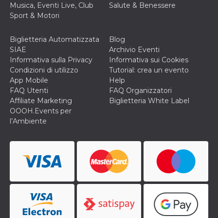
Musica, Eventi Live, Club
Salute & Benessere
o persistent
30 giorni
Sport & Motori
datr
2 anni
Questo coo
Meta
identifica il
Platform Inc.
Biglietteria Automatizzata
Blog
browser che
.facebook.com
connette a
SIAE
Archivio Eventi
Facebook. 
Informativa sulla Privacy
Informativa sui Cookies
direttament
legato alla 
Condizioni di utilizzo
Tutorial: crea un evento
Facebook
App Mobile
Help
dell'utente.
Facebook s
FAQ Utenti
FAQ Organizzatori
che viene
Affiliate Marketing
Biglietteria White Label
utilizzato p
aiutare con 
OOOH.Events per
sicurezza e a
l’Ambiente
di accesso
sospette, in
particolare p
rilevamento
bot che ten
di accedere 
servizio. F
afferma anc
il profilo
comportame
associato a
ciascun coo
datr viene
eliminato d
giorni. Que