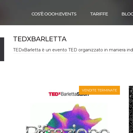
COS’È OOOH.EVENTS
TARIFFE
BLO
TEDXBARLETTA
TEDxBarletta è un evento TED organizzato in maniera in
VENDITE TERMINATE