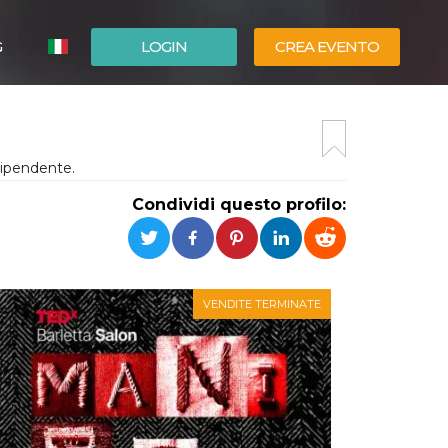
G
LOGIN
CREA EVENTO
ESPAÑOL
ENGLISH
dipendente.
Condividi questo profilo:
VENDITE TERMINATE