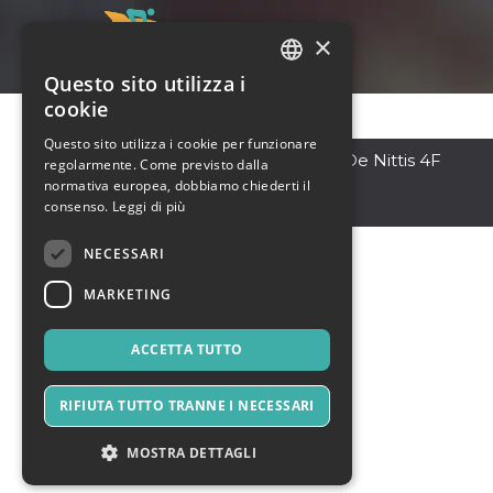
×
Questo sito utilizza i
ITALIAN
cookie
ENGLISH
Questo sito utilizza i cookie per funzionare
Barletta
,
via Leontine De Nittis 4F
regolarmente. Come previsto dalla
SPANISH
76121
normativa europea, dobbiamo chiederti il
Italia
consenso.
Leggi di più
NECESSARI
MARKETING
ACCETTA TUTTO
RIFIUTA TUTTO TRANNE I NECESSARI
MOSTRA DETTAGLI