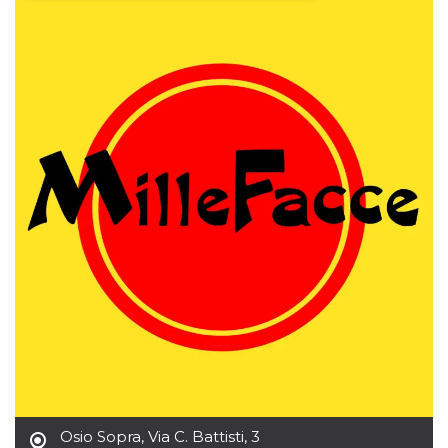
Necessari
Marketing
I cookie strettamente necessari o tecnici sono
indispensabili al funzionamento del sito. I
servizi qui presenti non potranno funzionare
senza.
Provider /
Nome
Scadenza
Descrizione
Dominio
cf_clearance
1 anno
Clearance
Cloudflare,
Cookie from
Inc.
CloudFlare
.oooh.events
stores the proof
of challenge
passed. It is
used to no
longer issue a
captcha or
jschallenge
challenge if
present. It is
required to
reach origin
server.
wordpress_test_cookie
Sessione
Cookie di
Automattic
Wordpress,
Osio Sopra
,
Via C. Battisti, 3
Inc.
verifica che il