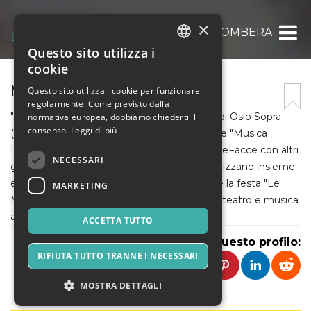
×
ASSOCIAZIONE LA COLOMBERA
Questo sito utilizza i
ITALIAN
cookie
ENGLISH
MILLEFACCE
Questo sito utilizza i cookie per funzionare
regolarmente. Come previsto dalla
SPANISH
"La Colombera" è un'associazione culturale di Osio Sopra
normativa europea, dobbiamo chiederti il
consenso.
Leggi di più
(BG) che, in collaborazione con l'Associazione "Musica
Ragazzi", ha costituito il Coordinamento MilleFacce con altri
NECESSARI
gruppi ed associazioni del territorio. Si organizzano insieme
eventi ludici e culturali di ogni genere, come la festa "Le
MARKETING
MilleFacce del Volontariato" o la stagione di teatro e musica
all'Auditorium San Zeno.
ACCETTA TUTTO
Condividi questo profilo:
RIFIUTA TUTTO TRANNE I NECESSARI
MOSTRA DETTAGLI