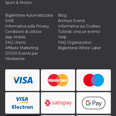
correttamente.
Sport & Motori
Storage declaration
Biglietteria Automatizzata
Blog
Storage
Nome
Descrizione
SIAE
Archivio Eventi
type
Informativa sulla Privacy
Informativa sui Cookies
fbssls_314278995690155
Session
Condizioni di utilizzo
Tutorial: crea un evento
storage
App Mobile
Help
wpEmojiSettingsSupports
Session
FAQ Utenti
FAQ Organizzatori
storage
Affiliate Marketing
Biglietteria White Label
cn_uc__
Local
OOOH.Events per
storage
l’Ambiente
Provider /
Nome
Scadenza
Descrizione
Dominio
c_user
4
Cookie di a
Meta
settimane
utente. Può
Platform Inc.
2 giorni
essere di se
.facebook.com