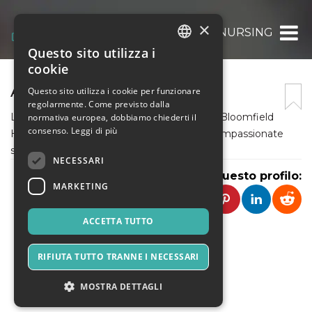
×
ASSURED HOME NURSING
Questo sito utilizza i
ITALIAN
cookie
ENGLISH
ASSURED HOME NURSING
Questo sito utilizza i cookie per funzionare
regolarmente. Come previsto dalla
SPANISH
Looking for premier senior in home care in Bloomfield
normativa europea, dobbiamo chiederti il
consenso.
Leggi di più
Hills, MI ?Our Trusted caregivers provide compassionate
support. Cal now for a free consultation.
NECESSARI
Condividi questo profilo:
MARKETING
ACCETTA TUTTO
RIFIUTA TUTTO TRANNE I NECESSARI
MOSTRA DETTAGLI