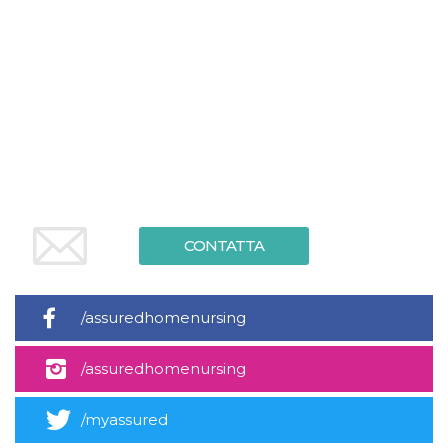
.oooh.events
browser accetti i
cookie.
PHPSESSID
Sessione
Cookie
PHP.net
generato da
oooh.events
applicazioni
basate sul
linguaggio PHP.
Si tratta di un
identificatore
generico
utilizzato per
mantenere le
variabili di
sessione utente.
Normalmente è
un numero
CONTATTA
generato in
modo casuale, il
modo in cui
viene utilizzato
può essere
/assuredhomenursing
specifico per il
sito, ma un
buon esempio è
mantenere uno
/assuredhomenursing
stato di accesso
per un utente
tra le pagine.
/myassured
m
1 anno 1
Questo cookie
Stripe