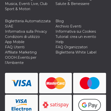
correttamente.
Musica, Eventi Live, Club
Salute & Benessere
Sport & Motori
Storage declaration
Storage
Nome
Descrizione
Biglietteria Automatizzata
Blog
type
SIAE
Archivio Eventi
fbssls_314278995690155
Session
Informativa sulla Privacy
Informativa sui Cookies
storage
Condizioni di utilizzo
Tutorial: crea un evento
wpEmojiSettingsSupports
Session
App Mobile
Help
storage
FAQ Utenti
FAQ Organizzatori
cn_uc__
Local
Affiliate Marketing
Biglietteria White Label
storage
OOOH.Events per
l’Ambiente
Provider /
Nome
Scadenza
Descrizione
Dominio
c_user
4
Cookie di a
Meta
settimane
utente. Può
Platform Inc.
2 giorni
essere di se
.facebook.com