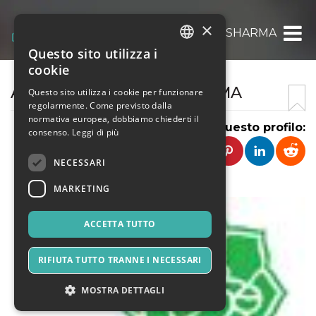
×
ASTROLOGER SONU SHARMA
Questo sito utilizza i
ITALIAN
cookie
ENGLISH
ASTROLOGER SONU SHARMA
Questo sito utilizza i cookie per funzionare
regolarmente. Come previsto dalla
SPANISH
normativa europea, dobbiamo chiederti il
Condividi questo profilo:
consenso.
Leggi di più
NECESSARI
MARKETING
ACCETTA TUTTO
RIFIUTA TUTTO TRANNE I NECESSARI
MOSTRA DETTAGLI