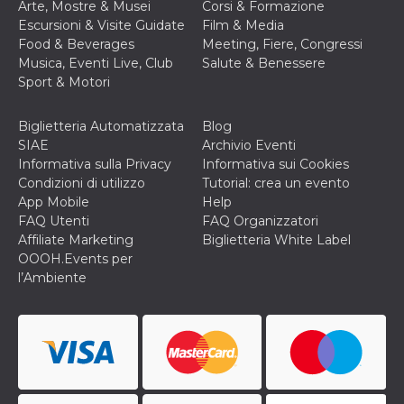
mese
viene
m.stripe.com
Arte, Mostre & Musei
Corsi & Formazione
generalmente
Escursioni & Visite Guidate
Film & Media
utilizzato per le
prestazioni e
Food & Beverages
Meeting, Fiere, Congressi
l'ottimizzazione
Musica, Eventi Live, Club
Salute & Benessere
dei servizi di
elaborazione
Sport & Motori
dei pagamenti,
facilitando la
memorizzazione
Biglietteria Automatizzata
Blog
dei contenuti
sul browser per
SIAE
Archivio Eventi
rendere le
Informativa sulla Privacy
Informativa sui Cookies
pagine più
veloci.
Condizioni di utilizzo
Tutorial: crea un evento
App Mobile
Help
CookieScriptConsent
4
Questo cookie
CookieScript
settimane
viene utilizzato
oooh.events
FAQ Utenti
FAQ Organizzatori
2 giorni
dal servizio
Affiliate Marketing
Biglietteria White Label
Cookie-
Script.com per
OOOH.Events per
ricordare le
l’Ambiente
preferenze di
consenso sui
cookie dei
visitatori. È
necessario che il
banner dei
cookie di
Cookie-
Script.com
funzioni