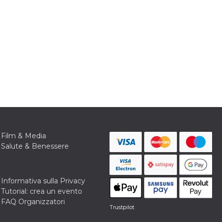
Film & Media
Salute & Benessere
Informativa sulla Privacy
Tutorial: crea un evento
FAQ Organizzatori
Trustpilot