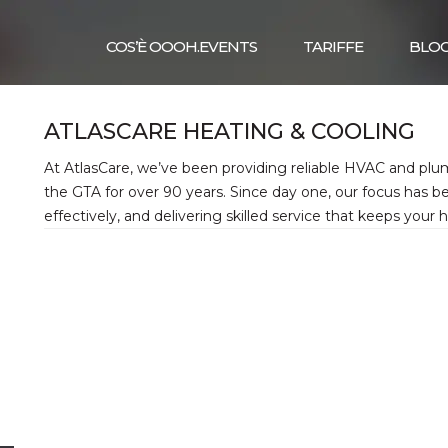
COS’È OOOH.EVENTS
TARIFFE
BLO
ATLASCARE HEATING & COOLING
At AtlasCare, we’ve been providing reliable HVAC and plum
the GTA for over 90 years. Since day one, our focus has b
effectively, and delivering skilled service that keeps you