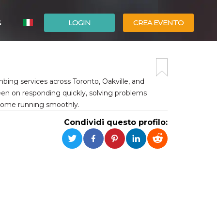
G
LOGIN
CREA EVENTO
ESPAÑOL
ENGLISH
bing services across Toronto, Oakville, and
een on responding quickly, solving problems
r home running smoothly.
Condividi questo profilo: