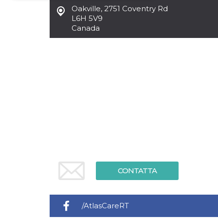
Oakville
,
2751 Coventry Rd
Necessari
Marketing
L6H 5V9
Canada
I cookie strettamente necessari o tecnici sono
indispensabili al funzionamento del sito. I
servizi qui presenti non potranno funzionare
senza.
Provider /
Nome
Scadenza
Descrizione
Dominio
cf_clearance
1 anno
Clearance
Cloudflare,
Cookie from
Inc.
CloudFlare
.oooh.events
stores the proof
of challenge
passed. It is
used to no
longer issue a
captcha or
jschallenge
challenge if
CONTATTA
present. It is
required to
reach origin
server.
wordpress_test_cookie
Sessione
Cookie di
/AtlasCareRT
Automattic
Wordpress,
Inc.
verifica che il