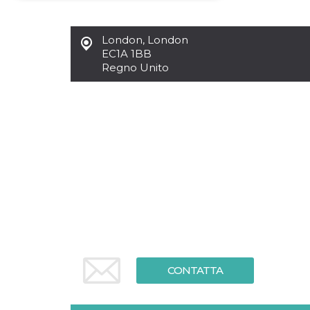
Necessari
Marketing
London
,
London
I cookie strettamente necessari o tecnici sono
EC1A 1BB
indispensabili al funzionamento del sito. I
Regno Unito
servizi qui presenti non potranno funzionare
senza.
Provider /
Nome
Scadenza
Descrizione
Dominio
cf_clearance
1 anno
Clearance
Cloudflare,
Cookie from
Inc.
CloudFlare
.oooh.events
stores the proof
of challenge
passed. It is
used to no
longer issue a
captcha or
jschallenge
challenge if
present. It is
required to
reach origin
CONTATTA
server.
wordpress_test_cookie
Sessione
Cookie di
Automattic
Wordpress,
Inc.
verifica che il