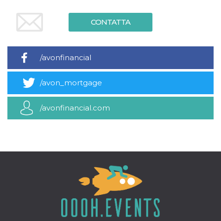
.oooh.events
browser accetti i
cookie.
CONTATTA
PHPSESSID
Sessione
Cookie
PHP.net
generato da
oooh.events
applicazioni
basate sul
linguaggio PHP.
/avonfinancial
Si tratta di un
identificatore
generico
/avon_mortgage
utilizzato per
mantenere le
variabili di
sessione utente.
/avonfinancial.com
Normalmente è
un numero
generato in
modo casuale, il
modo in cui
viene utilizzato
può essere
specifico per il
sito, ma un
buon esempio è
mantenere uno
stato di accesso
per un utente
tra le pagine.
m
1 anno 1
Questo cookie
Stripe