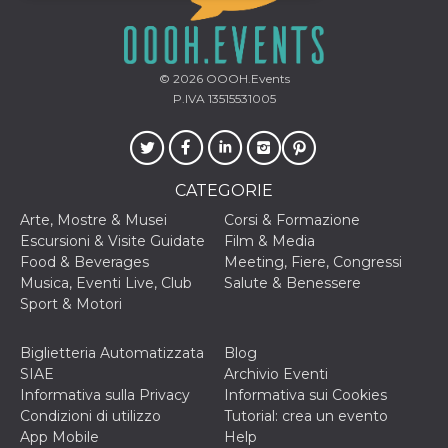
Necessari
Marketing
I cookie strettamente necessari o tecnici sono
© 2026
OOOH.Events
indispensabili al funzionamento del sito. I
P.IVA 13515531005
servizi qui presenti non potranno funzionare
senza.
Provider /
Nome
Scadenza
Descrizione
Dominio
CATEGORIE
cf_clearance
1 anno
Clearance
Cloudflare,
Cookie from
Inc.
Arte, Mostre & Musei
Corsi & Formazione
CloudFlare
.oooh.events
stores the proof
Escursioni & Visite Guidate
Film & Media
of challenge
Food & Beverages
Meeting, Fiere, Congressi
passed. It is
used to no
Musica, Eventi Live, Club
Salute & Benessere
longer issue a
Sport & Motori
captcha or
jschallenge
challenge if
present. It is
Biglietteria Automatizzata
Blog
required to
SIAE
Archivio Eventi
reach origin
server.
Informativa sulla Privacy
Informativa sui Cookies
Condizioni di utilizzo
Tutorial: crea un evento
wordpress_test_cookie
Sessione
Cookie di
Automattic
Wordpress,
Inc.
App Mobile
Help
verifica che il