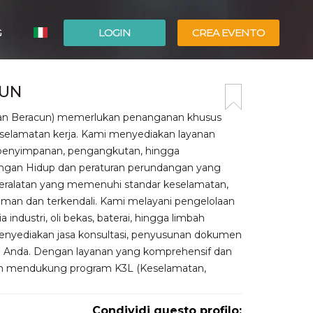
G
LOGIN
CREA EVENTO
ESPAÑOL
CUN
ENGLISH
dan Beracun) memerlukan penanganan khusus
selamatan kerja. Kami menyediakan layanan
i, penyimpanan, pengangkutan, hingga
ngan Hidup dan peraturan perundangan yang
 peralatan yang memenuhi standar keselamatan,
aman dan terkendali. Kami melayani pengelolaan
 industri, oli bekas, baterai, hingga limbah
 menyediakan jasa konsultasi, penyusunan dokumen
aan Anda. Dengan layanan yang komprehensif dan
lam mendukung program K3L (Keselamatan,
Condividi questo profilo: