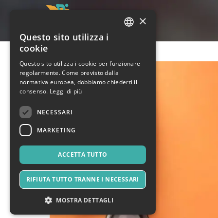
×
Questo sito utilizza i
ITALIAN
cookie
ENGLISH
Questo sito utilizza i cookie per funzionare
regolarmente. Come previsto dalla
SPANISH
normativa europea, dobbiamo chiederti il
consenso.
Leggi di più
NECESSARI
MARKETING
ACCETTA TUTTO
RIFIUTA TUTTO TRANNE I NECESSARI
MOSTRA DETTAGLI