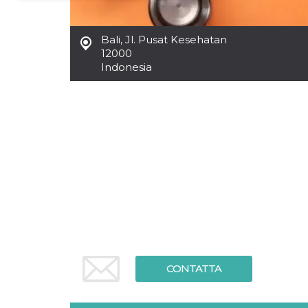
Necessari
Marketing
Bali
,
Jl. Pusat Kesehatan
I cookie strettamente necessari o tecnici sono
12000
indispensabili al funzionamento del sito. I
Indonesia
servizi qui presenti non potranno funzionare
senza.
Provider /
Nome
Scadenza
Descrizione
Dominio
cf_clearance
1 anno
Clearance
Cloudflare,
Cookie from
Inc.
CloudFlare
.oooh.events
stores the proof
of challenge
passed. It is
used to no
longer issue a
captcha or
jschallenge
challenge if
present. It is
required to
reach origin
CONTATTA
server.
wordpress_test_cookie
Sessione
Cookie di
Automattic
Wordpress,
Inc.
verifica che il