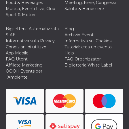
correttamente.
Food & Beverages
Meeting, Fiere, Congressi
Musica, Eventi Live, Club
Salute & Benessere
Storage declaration
Sport & Motori
Storage
Nome
Descrizione
type
Biglietteria Automatizzata
Blog
fbssls_314278995690155
Session
SIAE
Archivio Eventi
storage
Informativa sulla Privacy
Informativa sui Cookies
wpEmojiSettingsSupports
Session
Condizioni di utilizzo
Tutorial: crea un evento
storage
App Mobile
Help
cn_uc__
Local
FAQ Utenti
FAQ Organizzatori
storage
Affiliate Marketing
Biglietteria White Label
OOOH.Events per
l’Ambiente
Provider /
Nome
Scadenza
Descrizione
Dominio
c_user
4
Cookie di a
Meta
settimane
utente. Può
Platform Inc.
2 giorni
essere di se
.facebook.com