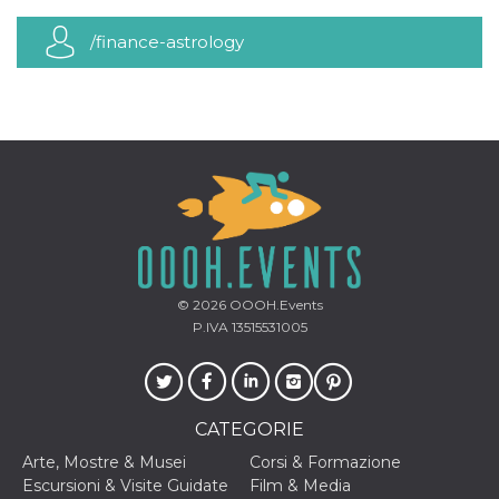
mese
viene
m.stripe.com
generalmente
utilizzato per le
/finance-astrology
prestazioni e
l'ottimizzazione
dei servizi di
elaborazione
dei pagamenti,
facilitando la
memorizzazione
dei contenuti
sul browser per
rendere le
pagine più
veloci.
CookieScriptConsent
4
Questo cookie
CookieScript
settimane
viene utilizzato
oooh.events
2 giorni
dal servizio
Cookie-
© 2026
OOOH.Events
Script.com per
P.IVA 13515531005
ricordare le
preferenze di
consenso sui
cookie dei
visitatori. È
necessario che il
banner dei
CATEGORIE
cookie di
Cookie-
Arte, Mostre & Musei
Corsi & Formazione
Script.com
Escursioni & Visite Guidate
Film & Media
funzioni