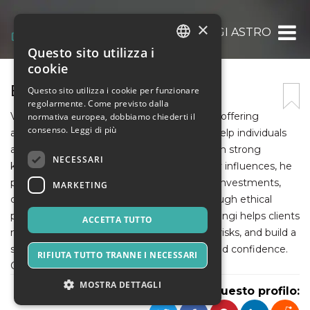
×
BAJRANGI ASTRO
Questo sito utilizza i
ITALIAN
cookie
ENGLISH
BAJRANGI ASTRO
Questo sito utilizza i cookie per funzionare
regolarmente. Come previsto dalla
SPANISH
Vinay Bajrangi is a trusted astrology expert, offering
normativa europea, dobbiamo chiederti il
consenso.
Leggi di più
accurate financial astrology predictions to help individuals
achieve stability and long-term growth. With strong
NECESSARI
knowledge of Vedic astrology and planetary influences, he
provides personalized guidance on wealth, investments,
MARKETING
career income, and business planning. Through ethical
practices and practical remedies, Vinay Bajrangi helps clients
ACCETTA TUTTO
make confident financial decisions, reduce risks, and build a
secure and prosperous future with clarity and confidence.
RIFIUTA TUTTO TRANNE I NECESSARI
Call us now 9999113366
MOSTRA DETTAGLI
Condividi questo profilo: