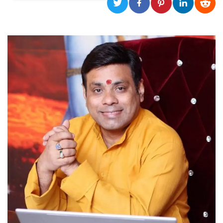
Necessari
Marketing
I cookie strettamente necessari o tecnici sono
indispensabili al funzionamento del sito. I
servizi qui presenti non potranno funzionare
senza.
Provider /
Nome
Scadenza
Descrizione
Dominio
cf_clearance
1 anno
Clearance
Cloudflare,
Cookie from
Inc.
CloudFlare
.oooh.events
stores the proof
of challenge
passed. It is
used to no
longer issue a
captcha or
jschallenge
challenge if
present. It is
required to
reach origin
server.
wordpress_test_cookie
Sessione
Cookie di
Automattic
Wordpress,
Inc.
verifica che il