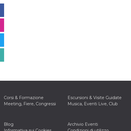
Corsi & Formazione
Escursioni & Visite Guidate
Meeting, Fiere, Congressi
Musica, Eventi Live, Club
Blog
Archivio Eventi
Informativa sui Cookies
Condizioni di utilizzo