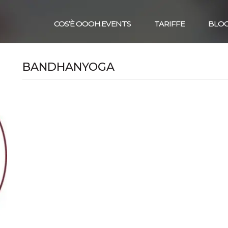
COS’È OOOH.EVENTS
TARIFFE
BLO
BANDHANYOGA