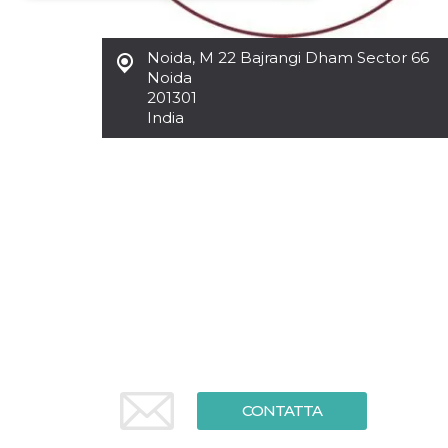
Necessari
Marketing
Noida
,
M 22 Bajrangi Dham Sector 66
I cookie strettamente necessari o tecnici sono
Noida
indispensabili al funzionamento del sito. I
201301
servizi qui presenti non potranno funzionare
India
senza.
Provider /
Nome
Scadenza
Descrizione
Dominio
cf_clearance
1 anno
Clearance
Cloudflare,
Cookie from
Inc.
CloudFlare
.oooh.events
stores the proof
of challenge
passed. It is
used to no
longer issue a
captcha or
jschallenge
challenge if
present. It is
required to
reach origin
server.
CONTATTA
wordpress_test_cookie
Sessione
Cookie di
Automattic
Wordpress,
Inc.
verifica che il