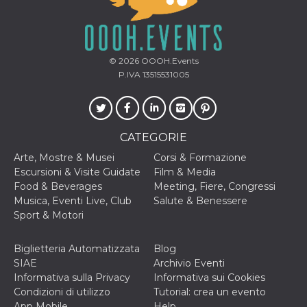
mese
viene
m.stripe.com
generalmente
utilizzato per le
prestazioni e
l'ottimizzazione
dei servizi di
elaborazione
© 2026
OOOH.Events
dei pagamenti,
P.IVA 13515531005
facilitando la
memorizzazione
dei contenuti
sul browser per
rendere le
pagine più
veloci.
CATEGORIE
CookieScriptConsent
4
Questo cookie
CookieScript
Arte, Mostre & Musei
Corsi & Formazione
settimane
viene utilizzato
oooh.events
Escursioni & Visite Guidate
Film & Media
2 giorni
dal servizio
Cookie-
Food & Beverages
Meeting, Fiere, Congressi
Script.com per
Musica, Eventi Live, Club
Salute & Benessere
ricordare le
preferenze di
Sport & Motori
consenso sui
cookie dei
visitatori. È
Biglietteria Automatizzata
Blog
necessario che il
banner dei
SIAE
Archivio Eventi
cookie di
Informativa sulla Privacy
Informativa sui Cookies
Cookie-
Script.com
Condizioni di utilizzo
Tutorial: crea un evento
funzioni
App Mobile
Help