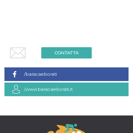
.oooh.events
browser accetti i
cookie.
PHPSESSID
Sessione
Cookie
PHP.net
generato da
oooh.events
applicazioni
basate sul
linguaggio PHP.
Si tratta di un
identificatore
generico
utilizzato per
CONTATTA
mantenere le
variabili di
sessione utente.
Normalmente è
un numero
/baracaeborati
generato in
modo casuale, il
modo in cui
viene utilizzato
/www.baracaeborati.it
può essere
specifico per il
sito, ma un
buon esempio è
mantenere uno
stato di accesso
per un utente
tra le pagine.
m
1 anno 1
Questo cookie
Stripe