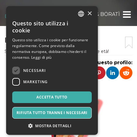
×
BARACA & BÖRATÌ
Questo sito utilizza i
ITALIAN
cookie
ENGLISH
BARACA & BÖRATÌ
Questo sito utilizza i cookie per funzionare
regolarmente. Come previsto dalla
SPANISH
Spettacoli di Burattini Tradizionali per tutte le età!
normativa europea, dobbiamo chiederti il
consenso.
Leggi di più
Condividi questo profilo:
NECESSARI
MARKETING
ACCETTA TUTTO
RIFIUTA TUTTO TRANNE I NECESSARI
MOSTRA DETTAGLI