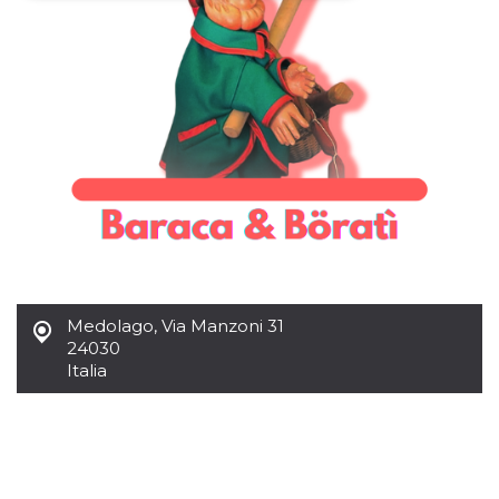
Necessari
Marketing
I cookie strettamente necessari o tecnici sono
indispensabili al funzionamento del sito. I
servizi qui presenti non potranno funzionare
senza.
Provider /
Nome
Scadenza
Descrizione
Dominio
cf_clearance
1 anno
Clearance
Cloudflare,
Cookie from
Inc.
CloudFlare
.oooh.events
stores the proof
of challenge
passed. It is
used to no
Medolago
,
Via Manzoni 31
longer issue a
captcha or
24030
jschallenge
Italia
challenge if
present. It is
required to
reach origin
server.
wordpress_test_cookie
Sessione
Cookie di
Automattic
Wordpress,
Inc.
verifica che il