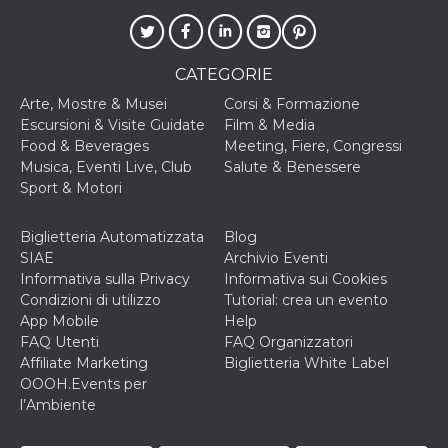
.oooh.events
browser accetti i
cookie.
PHPSESSID
Sessione
Cookie
PHP.net
generato da
oooh.events
CATEGORIE
applicazioni
basate sul
Arte, Mostre & Musei
Corsi & Formazione
linguaggio PHP.
Escursioni & Visite Guidate
Film & Media
Si tratta di un
identificatore
Food & Beverages
Meeting, Fiere, Congressi
generico
Musica, Eventi Live, Club
Salute & Benessere
utilizzato per
mantenere le
Sport & Motori
variabili di
sessione utente.
Normalmente è
Biglietteria Automatizzata
Blog
un numero
generato in
SIAE
Archivio Eventi
modo casuale, il
Informativa sulla Privacy
Informativa sui Cookies
modo in cui
viene utilizzato
Condizioni di utilizzo
Tutorial: crea un evento
può essere
App Mobile
Help
specifico per il
sito, ma un
FAQ Utenti
FAQ Organizzatori
buon esempio è
Affiliate Marketing
Biglietteria White Label
mantenere uno
stato di accesso
OOOH.Events per
per un utente
l’Ambiente
tra le pagine.
m
1 anno 1
Questo cookie
Stripe