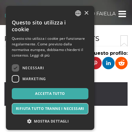
×
BASILIO FAIELLA
Questo sito utilizza i
ITALIAN
cookie
ENGLISH
PASSIONE BACHATA EVENTS
Questo sito utilizza i cookie per funzionare
regolarmente. Come previsto dalla
SPANISH
normativa europea, dobbiamo chiederti il
Condividi questo profilo:
consenso.
Leggi di più
NECESSARI
MARKETING
Nocera Inferiore
,
Matrognana, 32
84014
ACCETTA TUTTO
Italia
RIFIUTA TUTTO TRANNE I NECESSARI
MOSTRA DETTAGLI