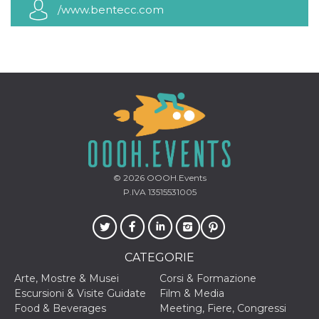
mese
viene
m.stripe.com
/www.bentecc.com
generalmente
utilizzato per le
prestazioni e
l'ottimizzazione
dei servizi di
elaborazione
dei pagamenti,
facilitando la
memorizzazione
dei contenuti
sul browser per
rendere le
pagine più
veloci.
CookieScriptConsent
4
Questo cookie
CookieScript
settimane
viene utilizzato
oooh.events
© 2026
OOOH.Events
2 giorni
dal servizio
Cookie-
P.IVA 13515531005
Script.com per
ricordare le
preferenze di
consenso sui
cookie dei
visitatori. È
CATEGORIE
necessario che il
banner dei
Arte, Mostre & Musei
Corsi & Formazione
cookie di
Cookie-
Escursioni & Visite Guidate
Film & Media
Script.com
Food & Beverages
Meeting, Fiere, Congressi
funzioni