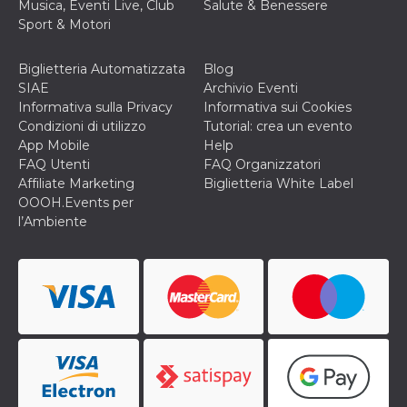
correttamente.
Musica, Eventi Live, Club
Salute & Benessere
Sport & Motori
Storage declaration
Storage
Biglietteria Automatizzata
Blog
Nome
Descrizione
type
SIAE
Archivio Eventi
fbssls_314278995690155
Session
Informativa sulla Privacy
Informativa sui Cookies
storage
Condizioni di utilizzo
Tutorial: crea un evento
wpEmojiSettingsSupports
Session
App Mobile
Help
storage
FAQ Utenti
FAQ Organizzatori
Affiliate Marketing
Biglietteria White Label
cn_uc__
Local
storage
OOOH.Events per
l’Ambiente
Provider /
Nome
Scadenza
Descrizione
Dominio
c_user
4
Cookie di a
Meta
settimane
utente. Può
Platform Inc.
2 giorni
essere di se
.facebook.com