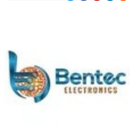
Necessari
Marketing
I cookie strettamente necessari o tecnici sono
indispensabili al funzionamento del sito. I
servizi qui presenti non potranno funzionare
senza.
Provider /
Nome
Scadenza
Descrizione
Dominio
cf_clearance
1 anno
Clearance
Cloudflare,
Cookie from
Inc.
CloudFlare
.oooh.events
stores the proof
of challenge
passed. It is
used to no
longer issue a
captcha or
jschallenge
challenge if
present. It is
required to
reach origin
server.
wordpress_test_cookie
Sessione
Cookie di
Automattic
Wordpress,
Inc.
verifica che il