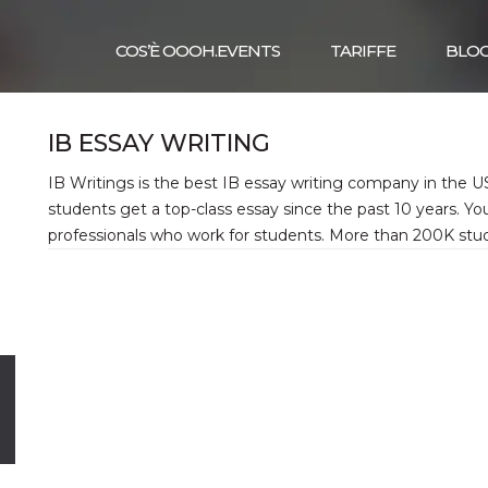
COS’È OOOH.EVENTS
TARIFFE
BLO
IB ESSAY WRITING
IB Writings is the best IB essay writing company in the 
students get a top-class essay since the past 10 years. Y
professionals who work for students. More than 200K stu