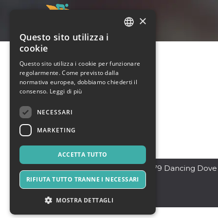
×
Questo sito utilizza i
ITALIAN
cookie
ENGLISH
Questo sito utilizza i cookie per funzionare
regolarmente. Come previsto dalla
SPANISH
normativa europea, dobbiamo chiederti il
consenso.
Leggi di più
NECESSARI
MARKETING
ACCETTA TUTTO
Rego Park Queens
,
1879 Dancing Dove
Lane
RIFIUTA TUTTO TRANNE I NECESSARI
11734
Stati Uniti
MOSTRA DETTAGLI