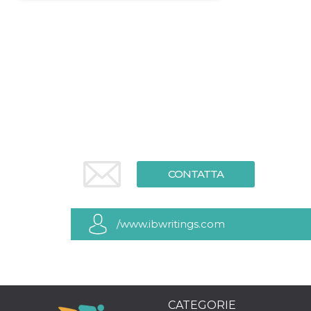
Necessari
Marketing
I cookie strettamente necessari o tecnici sono
indispensabili al funzionamento del sito. I
servizi qui presenti non potranno funzionare
senza.
Provider /
Nome
Scadenza
Descrizione
Dominio
cf_clearance
1 anno
Clearance
Cloudflare,
Cookie from
Inc.
CloudFlare
.oooh.events
stores the proof
CONTATTA
of challenge
passed. It is
used to no
longer issue a
captcha or
/www.ibwritings.com
jschallenge
challenge if
present. It is
required to
reach origin
server.
wordpress_test_cookie
Sessione
Cookie di
Automattic
Wordpress,
Inc.
CATEGORIE
verifica che il