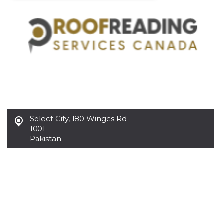
Necessari
Marketing
I cookie strettamente necessari o tecnici sono
indispensabili al funzionamento del sito. I
servizi qui presenti non potranno funzionare
senza.
Provider /
Nome
Scadenza
Descrizione
Dominio
cf_clearance
1 anno
Clearance
Cloudflare,
Cookie from
Inc.
CloudFlare
.oooh.events
stores the proof
Select City
,
180 Winges Rd
of challenge
1001
passed. It is
Pakistan
used to no
longer issue a
captcha or
jschallenge
challenge if
present. It is
required to
reach origin
server.
wordpress_test_cookie
Sessione
Cookie di
Automattic
Wordpress,
Inc.
verifica che il