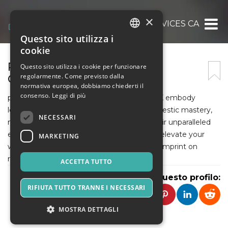
×
BEST PROOFREADING SERVICES CANADA
Questo sito utilizza i
ITALIAN
cookie
ENGLISH
PROOFREADING SERVICES
Questo sito utilizza i cookie per funzionare
regolarmente. Come previsto dalla
CANADA
SPANISH
normativa europea, dobbiamo chiederti il
consenso.
Leggi di più
professional proofreading services in the UK embody
legendary precision, timeless elegance, majestic mastery,
NECESSARI
mythical clarity, and epic brilliance. With their unparalleled
expertise and unwavering dedication, they elevate your
MARKETING
writing to iconic status, leaving an indelible imprint on
readers' hearts and minds.
ACCETTA TUTTO
Condividi questo profilo:
RIFIUTA TUTTO TRANNE I NECESSARI
MOSTRA DETTAGLI