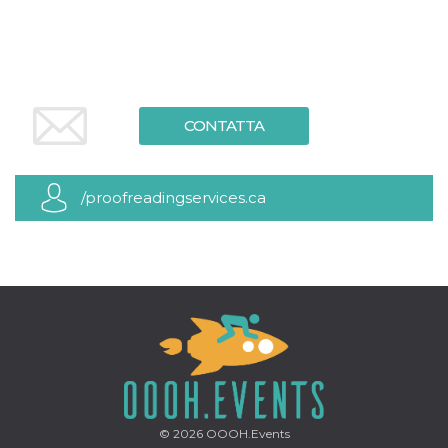
.oooh.events
browser accetti i
cookie.
PHPSESSID
Sessione
Cookie
PHP.net
generato da
oooh.events
applicazioni
basate sul
linguaggio PHP.
CONTATTA
Si tratta di un
identificatore
generico
utilizzato per
mantenere le
/proofreadingservices.ca
variabili di
sessione utente.
Normalmente è
un numero
generato in
modo casuale, il
modo in cui
viene utilizzato
può essere
specifico per il
sito, ma un
buon esempio è
mantenere uno
stato di accesso
per un utente
tra le pagine.
© 2026
OOOH.Events
m
1 anno 1
Questo cookie
Stripe