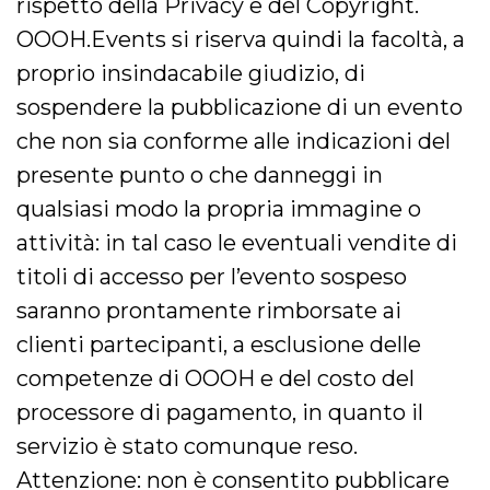
rispetto della Privacy e del Copyright.
impostazion
privacy,
OOOH.Events si riserva quindi la facoltà, a
garantendo 
loro prefer
siano onora
proprio insindacabile giudizio, di
nelle sessio
future.
sospendere la pubblicazione di un evento
YSC
Sessione
Questo cook
Google LLC
che non sia conforme alle indicazioni del
impostato 
.youtube.com
YouTube pe
presente punto o che danneggi in
tenere tracc
delle
qualsiasi modo la propria immagine o
visualizzazi
video incorp
attività: in tal caso le eventuali vendite di
__Secure-ROLLOUT_TOKEN
.youtube.com
5 mesi 4
Utilizzato d
settimane
YouTube pe
titoli di accesso per l’evento sospeso
gestire
l'implement
saranno prontamente rimborsate ai
e la
sperimenta
clienti partecipanti, a esclusione delle
delle funzio
Aiuta Googl
competenze di OOOH e del costo del
controllare 
nuove
funzionalità
processore di pagamento, in quanto il
modifiche
dell'interfac
servizio è stato comunque reso.
vengono mo
agli utenti
Attenzione: non è consentito pubblicare
nell'ambito 