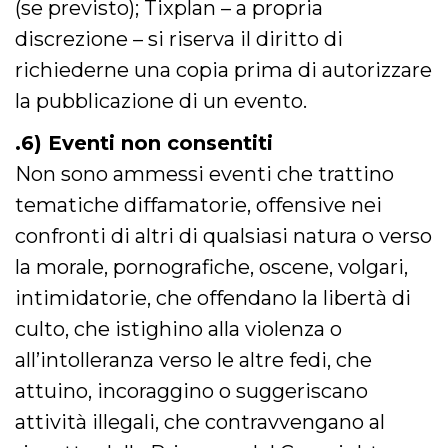
sessione
.facebook.com
(se previsto); Tixplan – a propria
VISITOR_INFO1_LIVE
5 mesi 4
Questo cook
Google LLC
discrezione – si riserva il diritto di
settimane
impostato 
.youtube.com
Youtube pe
richiederne una copia prima di autorizzare
tenere tracc
delle prefe
la pubblicazione di un evento.
dell'utente p
video di Yo
incorporati 
.6) Eventi non consentiti
siti; può an
determinare 
Non sono ammessi eventi che trattino
visitatore de
web sta
utilizzando 
tematiche diffamatorie, offensive nei
nuova o la
vecchia ver
confronti di altri di qualsiasi natura o verso
dell'interfac
Youtube.
la morale, pornografiche, oscene, volgari,
VISITOR_PRIVACY_METADATA
5 mesi 4
Questo coo
YouTube
intimidatorie, che offendano la libertà di
settimane
viene utiliz
.youtube.com
per memori
culto, che istighino alla violenza o
le scelte di
consenso e
privacy dell
all’intolleranza verso le altre fedi, che
per la loro
interazione 
attuino, incoraggino o suggeriscano
sito. Registr
sul consens
attività illegali, che contravvengano al
visitatore r
a varie poli