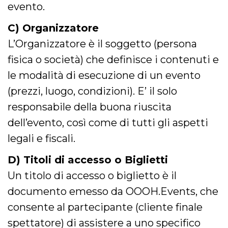
evento.
server.
wordpress_test_cookie
Sessione
Cookie di
Automattic
C) Organizzatore
Wordpress,
Inc.
verifica che il
.oooh.events
L’Organizzatore è il soggetto (persona
browser accetti i
cookie.
fisica o società) che definisce i contenuti e
PHPSESSID
Sessione
Cookie
PHP.net
generato da
oooh.events
le modalità di esecuzione di un evento
applicazioni
basate sul
(prezzi, luogo, condizioni). E’ il solo
linguaggio PHP.
Si tratta di un
responsabile della buona riuscita
identificatore
generico
dell’evento, così come di tutti gli aspetti
utilizzato per
mantenere le
variabili di
legali e fiscali.
sessione utente.
Normalmente è
un numero
D) Titoli di accesso o Biglietti
generato in
modo casuale, il
Un titolo di accesso o biglietto è il
modo in cui
viene utilizzato
documento emesso da OOOH.Events, che
può essere
specifico per il
consente al partecipante (cliente finale
sito, ma un
buon esempio è
spettatore) di assistere a uno specifico
mantenere uno
stato di accesso