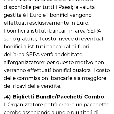
c_user
4
Cookie di a
Meta
disponibile per tutti i Paesi; la valuta
settimane
utente. Può
Platform Inc.
2 giorni
essere di se
.facebook.com
gestita è l’Euro e i bonifici vengono
o persistent
30 giorni
effettuati esclusivamente in Euro.
datr
1 anno 11
Questo coo
Meta
I bonifici a istituti bancari in area SEPA
mesi
identifica il
Platform Inc.
browser che
.facebook.com
sono gratuiti; il costo invece di eventuali
connette a
Facebook. 
direttament
bonifici a istituti bancari al di fuori
legato alla 
Facebook
dell’area SEPA verrà addebitato
dell'utente.
Facebook s
all’organizzatore: per questo motivo non
che viene
utilizzato p
verranno effettuati bonifici qualora il costo
aiutare con 
sicurezza e a
delle commissioni bancarie sia maggiore
di accesso
sospette, in
particolare p
dei ricavi delle vendite.
rilevamento
bot che ten
di accedere 
.4) Biglietti Bundle/Pacchetti Combo
servizio. F
afferma anc
L’Organizzatore potrà creare un pacchetto
il profilo
comportame
combo associando a uno o più titoli di
associato a