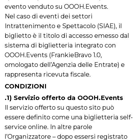
per un utente
evento venduto su OOOH.Events.
tra le pagine.
Nel caso di eventi dei settori
CookieScriptConsent
4
Questo cookie
CookieScript
settimane
viene utilizzato
oooh.events
Intrattenimento e Spettacolo (SIAE), il
2 giorni
dal servizio
Cookie-
biglietto è il titolo di accesso emesso dal
Script.com per
ricordare le
sistema di biglietteria integrato con
preferenze di
consenso sui
cookie dei
OOOH.Events (FrankieBravo 1.0,
visitatori. È
necessario che il
omologato dell’Agenzia delle Entrate) e
banner dei
cookie di
rappresenta ricevuta fiscale.
Cookie-
Script.com
funzioni
CONDIZIONI
correttamente.
.1) Servizio offerto da OOOH.Events
m
1 anno 1
Questo cookie
Stripe
mese
viene
m.stripe.com
generalmente
Il servizio offerto su questo sito può
utilizzato per le
prestazioni e
essere definito come una biglietteria self-
l'ottimizzazione
dei servizi di
service online. In altre parole
elaborazione
dei pagamenti,
l’Organizzatore – dopo essersi registrato
facilitando la