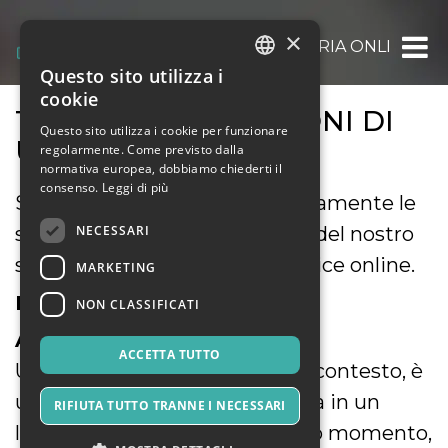
×
OOOH.EVENTS | BIGLIETTERIA ONLINE GRAT
Questo sito utilizza i
ITALIAN
cookie
TERMINI E CONDIZIONI DI
ENGLISH
Questo sito utilizza i cookie per funzionare
UTILIZZO
regolarmente. Come previsto dalla
SPANISH
normativa europea, dobbiamo chiederti il
consenso.
Leggi di più
Siete pregati di leggere attentamente le
NECESSARI
seguenti condizioni di utilizzo del nostro
servizio di biglietteria self-service online.
MARKETING
DEFINIZIONI
NON CLASSIFICATI
A) Evento
ACCETTA TUTTO
Un evento, riferito al presente contesto, è
un avvenimento che si svolgerà in un
RIFIUTA TUTTO TRANNE I NECESSARI
luogo determinato e in un dato momento,