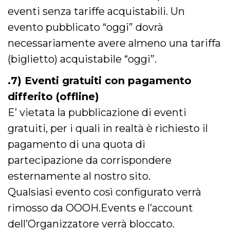
e
eventi senza tariffe acquistabili. Un
implementa
graduali,
evento pubblicato “oggi” dovrà
garantendo
un'esperien
coerente pe
necessariamente avere almeno una tariffa
determinat
utente dura
(biglietto) acquistabile “oggi”.
esperiment
.7) Eventi gratuiti con pagamento
differito (offline)
E’ vietata la pubblicazione di eventi
gratuiti, per i quali in realtà è richiesto il
pagamento di una quota di
partecipazione da corrispondere
esternamente al nostro sito.
Qualsiasi evento così configurato verrà
rimosso da OOOH.Events e l’account
dell’Organizzatore verrà bloccato.