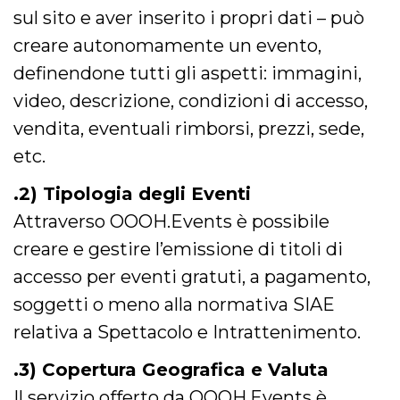
memorizzazione
sul sito e aver inserito i propri dati – può
dei contenuti
sul browser per
rendere le
creare autonomamente un evento,
pagine più
veloci.
definendone tutti gli aspetti: immagini,
Storage declaration
video, descrizione, condizioni di accesso,
vendita, eventuali rimborsi, prezzi, sede,
Nome
Storage type
Descrizione
wpEmojiSettingsSupports
Archiviazione
etc.
di sessione
cn_uc__
Archiviazione
.2) Tipologia degli Eventi
locale
Attraverso OOOH.Events è possibile
fbssls_314278995690155
Archiviazione
di sessione
creare e gestire l’emissione di titoli di
accesso per eventi gratuti, a pagamento,
soggetti o meno alla normativa SIAE
Provider /
relativa a Spettacolo e Intrattenimento.
Nome
Scadenza
Descrizione
Dominio
__Secure-
.youtube.com
5 mesi 4
.3) Copertura Geografica e Valuta
YNID
settimane
Provider /
Nome
Scadenza
Descrizione
Il servizio offerto da OOOH.Events è
Dominio