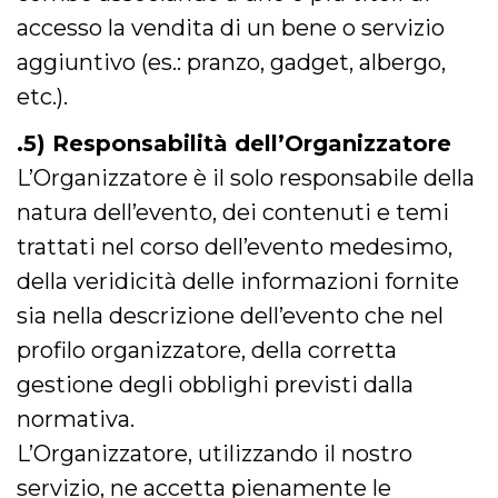
ciascun coo
accesso la vendita di un bene o servizio
datr viene
eliminato d
giorni. Que
aggiuntivo (es.: pranzo, gadget, albergo,
cookie viene
anche trami
etc.).
piace e altri
pulsanti e t
Facebook
.5) Responsabilità dell’Organizzatore
posizionati 
molti siti W
L’Organizzatore è il solo responsabile della
diversi.
natura dell’evento, dei contenuti e temi
dpr
.facebook.com
1
permette di
settimana
controllare 
trattati nel corso dell’evento medesimo,
funzione “S
su Facebook
pulsante “M
della veridicità delle informazioni fornite
piace”, rac
le impostaz
sia nella descrizione dell’evento che nel
della lingua
permettono
profilo organizzatore, della corretta
condividere
pagina.
gestione degli obblighi previsti dalla
fr
2 mesi 4
Contiene la
Meta
normativa.
settimane
combinazio
Platform Inc.
ID univoco 
.facebook.com
browser e
L’Organizzatore, utilizzando il nostro
dell'utente,
utilizzata pe
servizio, ne accetta pienamente le
pubblicità m