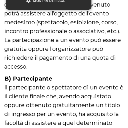
MOSTRA DETTAGLI
durante il quale il pubblico convenuto
potrà assistere all’oggetto dell’evento
medesimo (spettacolo, esibizione, corso,
Necessari
Marketing
Non classificati
incontro professionale o associativo, etc.).
La partecipazione a un evento può essere
I cookie strettamente necessari o tecnici sono
indispensabili al funzionamento del sito. I
gratuita oppure l’organizzatore può
servizi qui presenti non potranno funzionare
senza.
richiedere il pagamento di una quota di
Provider /
Nome
Scadenza
Descrizione
accesso.
Dominio
cf_clearance
1 anno
Clearance
Cloudflare,
B) Partecipante
Cookie from
Inc.
CloudFlare
.oooh.events
Il partecipante o spettatore di un evento è
stores the proof
of challenge
il cliente finale che, avendo acquistato
passed. It is
used to no
longer issue a
oppure ottenuto gratuitamente un titolo
captcha or
jschallenge
di ingresso per un evento, ha acquisito la
challenge if
present. It is
facoltà di assistere a quel determinato
required to
reach origin