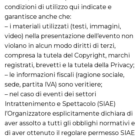
condizioni di utilizzo qui indicate e
oo
5 anni
consente
Meta
all'utente di
Platform Inc.
garantisce anche che:
disabilitare 
.facebook.com
visualizzazi
– i materiali utilizzati (testi, immagini,
delle inserz
Meta in base
sue attività 
video) nella presentazione dell’evento non
web di terzi
violano in alcun modo diritti di terzi,
sb
1 anno 11
Identificazi
Meta
mesi
browser di
Platform Inc.
compresa la tutela del Copyright, marchi
Facebook,
.facebook.com
autenticazi
registrati, brevetti e la tutela della Privacy;
marketing e 
cookie di
– le informazioni fiscali (ragione sociale,
funzione spe
di Facebook
sede, partita IVA) sono veritiere;
usida
.facebook.com
Sessione
raccoglie
informazion
– nel caso di eventi dei settori
browser
dell'utente 
Intrattenimento e Spettacolo (SIAE)
dell'identifi
univoco, uti
l’Organizzatore esplicitamente dichiara di
per persona
la pubblicit
aver assolto a tutti gli obblighi normativi e
gli utenti
di aver ottenuto il regolare permesso SIAE
xs
2 mesi 4
Utilizzato p
Meta
settimane
mantenere 
Platform Inc.