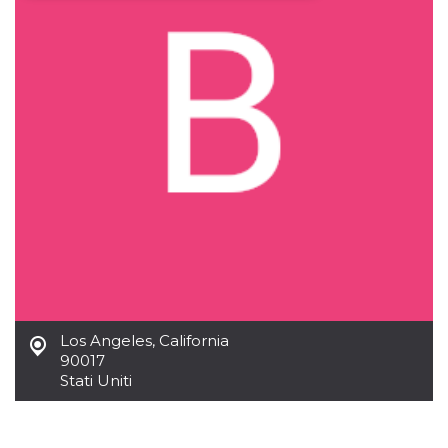
Necessari
Marketing
I cookie strettamente necessari o tecnici sono
indispensabili al funzionamento del sito. I
servizi qui presenti non potranno funzionare
senza.
Provider /
Nome
Scadenza
Descrizione
Dominio
cf_clearance
1 anno
Clearance
Cloudflare,
Cookie from
Inc.
CloudFlare
.oooh.events
stores the proof
of challenge
passed. It is
used to no
longer issue a
captcha or
jschallenge
challenge if
Los Angeles
,
California
present. It is
90017
required to
reach origin
Stati Uniti
server.
wordpress_test_cookie
Sessione
Cookie di
Automattic
Wordpress,
Inc.
verifica che il