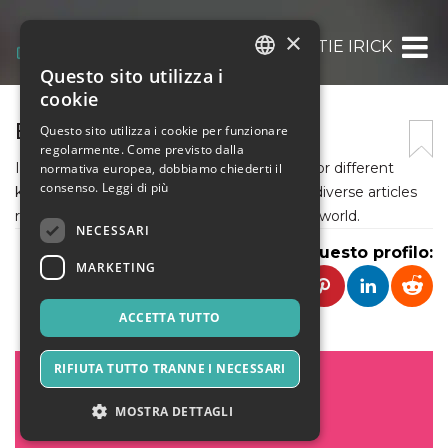
×
BETTIE IRICK
Questo sito utilizza i
ITALIAN
cookie
ENGLISH
BETTIE IRICK
Questo sito utilizza i cookie per funzionare
regolarmente. Come previsto dalla
SPANISH
I am Bettie Irick , a Experienced translator for different
normativa europea, dobbiamo chiederti il
consenso.
Leggi di più
kind of business industry and I love writing diverse articles
related to translation scope in all across the world.
NECESSARI
Condividi questo profilo:
MARKETING
ACCETTA TUTTO
RIFIUTA TUTTO TRANNE I NECESSARI
MOSTRA DETTAGLI