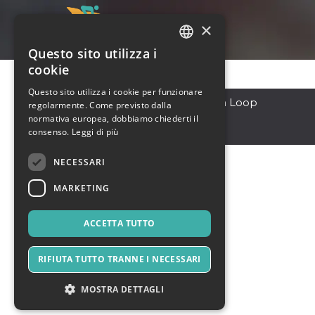
×
Questo sito utilizza i
ITALIAN
cookie
ENGLISH
Questo sito utilizza i cookie per funzionare
Singapore
,
237 Pandan Loop
regolarmente. Come previsto dalla
SPANISH
owner
normativa europea, dobbiamo chiederti il
Singapore
consenso.
Leggi di più
NECESSARI
MARKETING
ACCETTA TUTTO
RIFIUTA TUTTO TRANNE I NECESSARI
MOSTRA DETTAGLI