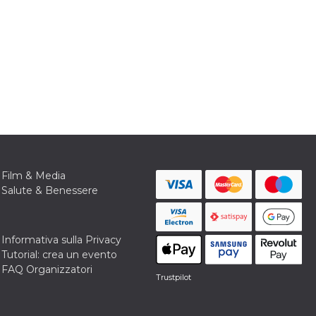
Film & Media
Salute & Benessere
Informativa sulla Privacy
Tutorial: crea un evento
FAQ Organizzatori
Trustpilot