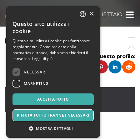
×
BIGLIETTAIO
Questo sito utilizza i
ITALIAN
cookie
ENGLISH
NOI
Questo sito utilizza i cookie per funzionare
regolarmente. Come previsto dalla
SPANISH
normativa europea, dobbiamo chiederti il
Condividi questo profilo:
consenso.
Leggi di più
NECESSARI
MARKETING
Ronco Briantino
,
Via gatto 16
20885
ACCETTA TUTTO
Italia
RIFIUTA TUTTO TRANNE I NECESSARI
MOSTRA DETTAGLI