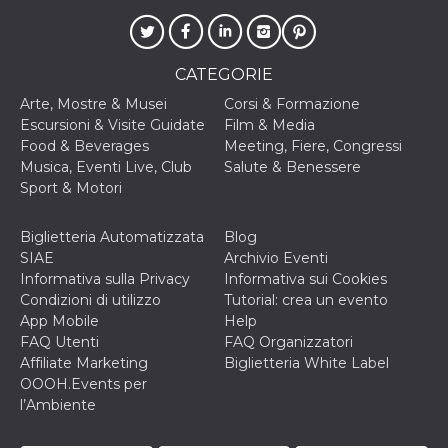
.oooh.events
browser accetti i
cookie.
PHPSESSID
Sessione
Cookie
PHP.net
generato da
oooh.events
CATEGORIE
applicazioni
basate sul
Arte, Mostre & Musei
Corsi & Formazione
linguaggio PHP.
Escursioni & Visite Guidate
Film & Media
Si tratta di un
identificatore
Food & Beverages
Meeting, Fiere, Congressi
generico
Musica, Eventi Live, Club
Salute & Benessere
utilizzato per
mantenere le
Sport & Motori
variabili di
sessione utente.
Normalmente è
Biglietteria Automatizzata
Blog
un numero
generato in
SIAE
Archivio Eventi
modo casuale, il
Informativa sulla Privacy
Informativa sui Cookies
modo in cui
viene utilizzato
Condizioni di utilizzo
Tutorial: crea un evento
può essere
App Mobile
Help
specifico per il
sito, ma un
FAQ Utenti
FAQ Organizzatori
buon esempio è
Affiliate Marketing
Biglietteria White Label
mantenere uno
stato di accesso
OOOH.Events per
per un utente
l’Ambiente
tra le pagine.
m
1 anno 1
Questo cookie
Stripe