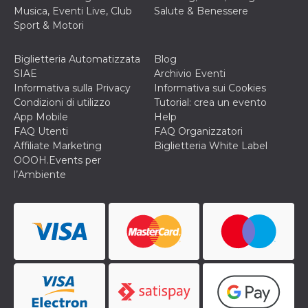
correttamente.
Musica, Eventi Live, Club
Salute & Benessere
Storage declaration
Sport & Motori
Storage
Nome
Descrizione
Biglietteria Automatizzata
Blog
type
SIAE
Archivio Eventi
fbssls_314278995690155
Session
Informativa sulla Privacy
Informativa sui Cookies
storage
Condizioni di utilizzo
Tutorial: crea un evento
wpEmojiSettingsSupports
Session
App Mobile
Help
storage
FAQ Utenti
FAQ Organizzatori
cn_uc__
Local
Affiliate Marketing
Biglietteria White Label
storage
OOOH.Events per
l’Ambiente
Provider /
Nome
Scadenza
Descrizione
Dominio
c_user
4
Cookie di a
Meta
settimane
utente. Può
Platform Inc.
2 giorni
essere di se
.facebook.com