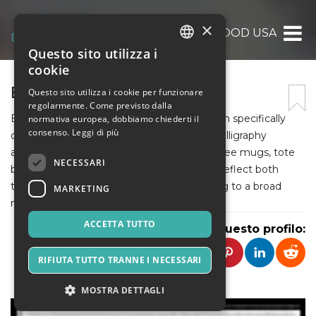
×
BIN MAHMOOD USA
Questo sito utilizza i
ITALIAN
cookie
ENGLISH
BIN MAHMOOD USA
Questo sito utilizza i cookie per funzionare
regolarmente. Come previsto dalla
SPANISH
Bin Mahmood UK is a calligraphy shop which specifically
normativa europea, dobbiamo chiederti il
consenso.
Leggi di più
deals with stunning, well-designed Arabic calligraphy
artefacts. They have many items- from coffee mugs, tote
NECESSARI
bags, clothing to artistic decor pieces that reflect both
tradition and modernity, therefore appealing to a broad
MARKETING
market.
ACCETTA TUTTO
Condividi questo profilo:
RIFIUTA TUTTO TRANNE I NECESSARI
MOSTRA DETTAGLI