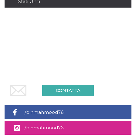
.oooh.events
Stati Uniti
browser accetti i
cookie.
PHPSESSID
Sessione
Cookie
PHP.net
generato da
oooh.events
applicazioni
basate sul
linguaggio PHP.
Si tratta di un
identificatore
generico
utilizzato per
mantenere le
variabili di
sessione utente.
Normalmente è
un numero
generato in
modo casuale, il
modo in cui
viene utilizzato
CONTATTA
può essere
specifico per il
sito, ma un
buon esempio è
mantenere uno
/binmahmood76
stato di accesso
per un utente
tra le pagine.
/binmahmood76
m
1 anno 1
Questo cookie
Stripe