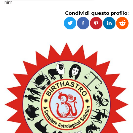
him.
Necessari
Marketing
Condividi questo profilo:
I cookie strettamente necessari o tecnici sono
indispensabili al funzionamento del sito. I
servizi qui presenti non potranno funzionare
senza.
Provider /
Nome
Scadenza
Descrizione
Dominio
cf_clearance
1 anno
Clearance
Cloudflare,
Cookie from
Inc.
CloudFlare
.oooh.events
stores the proof
of challenge
passed. It is
used to no
longer issue a
captcha or
jschallenge
challenge if
present. It is
required to
reach origin
server.
wordpress_test_cookie
Sessione
Cookie di
Automattic
Wordpress,
Inc.
verifica che il