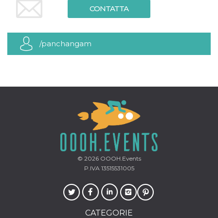
mese
viene
m.stripe.com
CONTATTA
generalmente
utilizzato per le
prestazioni e
l'ottimizzazione
dei servizi di
elaborazione
/panchangam
dei pagamenti,
facilitando la
memorizzazione
dei contenuti
sul browser per
rendere le
pagine più
veloci.
CookieScriptConsent
4
Questo cookie
CookieScript
settimane
viene utilizzato
oooh.events
2 giorni
dal servizio
Cookie-
Script.com per
ricordare le
preferenze di
consenso sui
© 2026
OOOH.Events
cookie dei
P.IVA 13515531005
visitatori. È
necessario che il
banner dei
cookie di
Cookie-
Script.com
CATEGORIE
funzioni