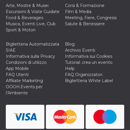
correttamente.
Arte, Mostre & Musei
Corsi & Formazione
Storage declaration
Escursioni & Visite Guidate
Film & Media
Food & Beverages
Meeting, Fiere, Congressi
Storage
Nome
Descrizione
Musica, Eventi Live, Club
Salute & Benessere
type
Sport & Motori
fbssls_314278995690155
Session
storage
Biglietteria Automatizzata
Blog
wpEmojiSettingsSupports
Session
SIAE
Archivio Eventi
storage
Informativa sulla Privacy
Informativa sui Cookies
cn_uc__
Local
Condizioni di utilizzo
Tutorial: crea un evento
storage
App Mobile
Help
FAQ Utenti
FAQ Organizzatori
Affiliate Marketing
Biglietteria White Label
OOOH.Events per
l’Ambiente
Provider /
Nome
Scadenza
Descrizione
Dominio
c_user
4
Cookie di a
Meta
settimane
utente. Può
Platform Inc.
2 giorni
essere di se
.facebook.com