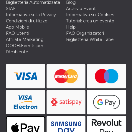
Biglietteria Automatizzata
Blog
cookie viene
anche trami
SIAE
Archivio Eventi
piace e altri
Informativa sulla Privacy
Informativa sui Cookies
pulsanti e t
Facebook
Condizioni di utilizzo
Tutorial: crea un evento
posizionati 
App Mobile
Help
molti siti W
diversi.
FAQ Utenti
FAQ Organizzatori
Affiliate Marketing
Biglietteria White Label
dpr
.facebook.com
1
permette di
settimana
controllare 
OOOH.Events per
funzione “S
l’Ambiente
su Facebook
pulsante “M
piace”, rac
le impostaz
della lingua
permettono
condividere
pagina.
fr
3 mesi
Contiene la
Meta
combinazio
Platform Inc.
ID univoco 
.facebook.com
browser e
dell'utente,
utilizzata pe
pubblicità m
oo
5 anni
consente
Meta
all'utente di
Platform Inc.