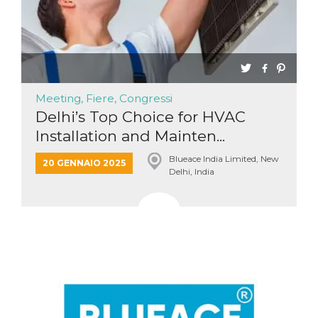
.oooh.events
browser accetti i
cookie.
PHPSESSID
Sessione
Cookie
PHP.net
generato da
oooh.events
applicazioni
basate sul
linguaggio PHP.
Si tratta di un
Meeting, Fiere, Congressi
identificatore
generico
Delhi’s Top Choice for HVAC
utilizzato per
mantenere le
Installation and Mainten...
variabili di
sessione utente.
Blueace India Limited, New
Normalmente è
20 GENNAIO 2025
un numero
Delhi, India
generato in
modo casuale, il
modo in cui
viene utilizzato
può essere
specifico per il
sito, ma un
buon esempio è
mantenere uno
stato di accesso
per un utente
tra le pagine.
m
1 anno 1
Questo cookie
Stripe