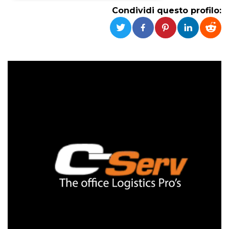
Condividi questo profilo:
Necessari
Marketing
I cookie strettamente necessari o tecnici sono
indispensabili al funzionamento del sito. I
servizi qui presenti non potranno funzionare
senza.
Provider /
Nome
Scadenza
Descrizione
Dominio
cf_clearance
1 anno
Clearance
Cloudflare,
Cookie from
Inc.
CloudFlare
.oooh.events
stores the proof
of challenge
passed. It is
used to no
longer issue a
captcha or
jschallenge
challenge if
present. It is
required to
reach origin
server.
wordpress_test_cookie
Sessione
Cookie di
Automattic
Wordpress,
Inc.
verifica che il