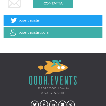
mese
viene
m.stripe.com
CONTATTA
generalmente
utilizzato per le
prestazioni e
l'ottimizzazione
dei servizi di
/cservaustin
elaborazione
dei pagamenti,
facilitando la
memorizzazione
/cservaustin.com
dei contenuti
sul browser per
rendere le
pagine più
veloci.
CookieScriptConsent
4
Questo cookie
CookieScript
settimane
viene utilizzato
oooh.events
2 giorni
dal servizio
Cookie-
Script.com per
ricordare le
preferenze di
consenso sui
cookie dei
visitatori. È
necessario che il
© 2026
OOOH.Events
banner dei
P.IVA 13515531005
cookie di
Cookie-
Script.com
funzioni