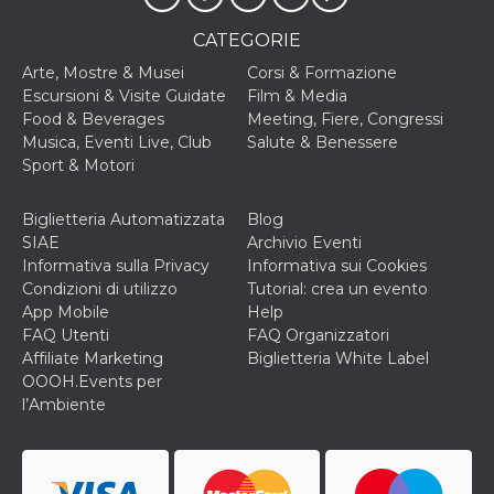
correttamente.
CATEGORIE
Storage declaration
Arte, Mostre & Musei
Corsi & Formazione
Storage
Nome
Descrizione
Escursioni & Visite Guidate
Film & Media
type
Food & Beverages
Meeting, Fiere, Congressi
fbssls_314278995690155
Session
Musica, Eventi Live, Club
Salute & Benessere
storage
Sport & Motori
wpEmojiSettingsSupports
Session
storage
Biglietteria Automatizzata
Blog
cn_uc__
Local
storage
SIAE
Archivio Eventi
Informativa sulla Privacy
Informativa sui Cookies
Condizioni di utilizzo
Tutorial: crea un evento
App Mobile
Help
FAQ Utenti
FAQ Organizzatori
Affiliate Marketing
Biglietteria White Label
OOOH.Events per
l’Ambiente
Provider /
Nome
Scadenza
Descrizione
Dominio
c_user
4
Cookie di a
Meta
settimane
utente. Può
Platform Inc.
2 giorni
essere di se
.facebook.com