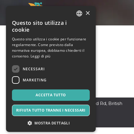
×
Questo sito utilizza i
ITALIAN
cookie
ENGLISH
Questo sito utilizza i cookie per funzionare
regolarmente. Come previsto dalla
SPANISH
normativa europea, dobbiamo chiederti il
consenso.
Leggi di più
NECESSARI
MARKETING
ACCETTA TUTTO
Candiac
,
2332 Haaglund Rd, British
Columbia
RIFIUTA TUTTO TRANNE I NECESSARI
V0H 0H0
Canada
MOSTRA DETTAGLI