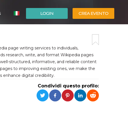
G
LOGIN
CREA EVENTO
ESPAÑOL
ENGLISH
ia page writing services to individuals,
ands research, write, and format Wikipedia pages
well-structured, informative, and reliable content
w pages to improving existing ones, we make the
 enhance digital credibility.
Condividi questo profilo: