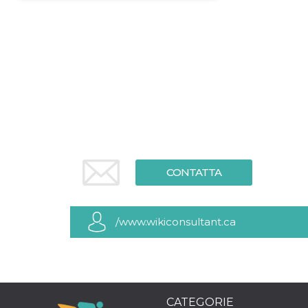
Necessari
Marketing
I cookie strettamente necessari o tecnici sono
indispensabili al funzionamento del sito. I
servizi qui presenti non potranno funzionare
senza.
Provider /
Nome
Scadenza
Descrizione
Dominio
cf_clearance
1 anno
Clearance
Cloudflare,
Cookie from
Inc.
CloudFlare
.oooh.events
stores the proof
CONTATTA
of challenge
passed. It is
used to no
longer issue a
captcha or
/www.wikiconsultant.ca
jschallenge
challenge if
present. It is
required to
reach origin
server.
wordpress_test_cookie
Sessione
Cookie di
Automattic
Wordpress,
Inc.
CATEGORIE
verifica che il