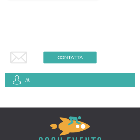
Necessari
Marketing
I cookie strettamente necessari o tecnici sono
indispensabili al funzionamento del sito. I
servizi qui presenti non potranno funzionare
senza.
Provider /
Nome
Scadenza
Descrizione
Dominio
CONTATTA
cf_clearance
1 anno
Clearance
Cloudflare,
Cookie from
Inc.
CloudFlare
.oooh.events
stores the proof
of challenge
/it
passed. It is
used to no
longer issue a
captcha or
jschallenge
challenge if
present. It is
required to
reach origin
server.
wordpress_test_cookie
Sessione
Cookie di
Automattic
Wordpress,
Inc.
verifica che il