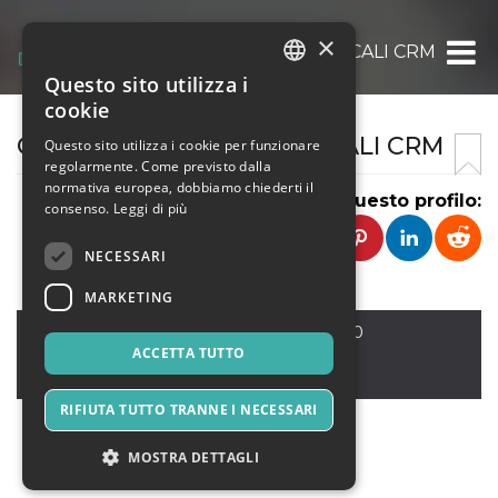
×
CENTRO RICERCHE MUSICALI CRM
Questo sito utilizza i
ITALIAN
cookie
ENGLISH
CENTRO RICERCHE MUSICALI CRM
Questo sito utilizza i cookie per funzionare
regolarmente. Come previsto dalla
SPANISH
normativa europea, dobbiamo chiederti il
Condividi questo profilo:
consenso.
Leggi di più
NECESSARI
MARKETING
ROMA
,
Via Angelo della Pergola 60
00176
ACCETTA TUTTO
Italia
RIFIUTA TUTTO TRANNE I NECESSARI
MOSTRA DETTAGLI