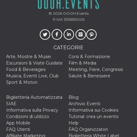
.oooh.events
browser accetti i
cookie.
© 2026
OOOH.Events
PHPSESSID
Sessione
Cookie
PHP.net
P.IVA 13515531005
generato da
oooh.events
applicazioni
basate sul
linguaggio PHP.
Si tratta di un
identificatore
CATEGORIE
generico
utilizzato per
mantenere le
Arte, Mostre & Musei
Corsi & Formazione
variabili di
Escursioni & Visite Guidate
Film & Media
sessione utente.
Normalmente è
Food & Beverages
Meeting, Fiere, Congressi
un numero
Musica, Eventi Live, Club
Salute & Benessere
generato in
modo casuale, il
Sport & Motori
modo in cui
viene utilizzato
può essere
Biglietteria Automatizzata
Blog
specifico per il
sito, ma un
SIAE
Archivio Eventi
buon esempio è
Informativa sulla Privacy
Informativa sui Cookies
mantenere uno
stato di accesso
Condizioni di utilizzo
Tutorial: crea un evento
per un utente
App Mobile
Help
tra le pagine.
FAQ Utenti
FAQ Organizzatori
m
1 anno 1
Questo cookie
Stripe
Affiliate Marketing
Biglietteria White Label