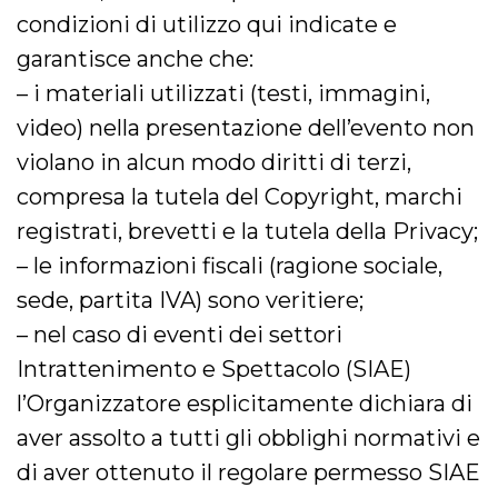
disabilitare 
.facebook.com
visualizzazi
condizioni di utilizzo qui indicate e
delle inserz
Meta in base
garantisce anche che:
sue attività 
web di terzi
– i materiali utilizzati (testi, immagini,
sb
2 anni
Identificazi
Meta
video) nella presentazione dell’evento non
browser di
Platform Inc.
Facebook,
.facebook.com
violano in alcun modo diritti di terzi,
autenticazi
marketing e 
cookie di
compresa la tutela del Copyright, marchi
funzione spe
di Facebook
registrati, brevetti e la tutela della Privacy;
usida
.facebook.com
Sessione
raccoglie
– le informazioni fiscali (ragione sociale,
informazion
browser
sede, partita IVA) sono veritiere;
dell'utente 
dell'identifi
– nel caso di eventi dei settori
univoco, uti
per persona
la pubblicit
Intrattenimento e Spettacolo (SIAE)
gli utenti
l’Organizzatore esplicitamente dichiara di
xs
3 mesi
Utilizzato p
Meta
mantenere 
Platform Inc.
aver assolto a tutti gli obblighi normativi e
sessione
.facebook.com
di aver ottenuto il regolare permesso SIAE
__cf_bm
29 minuti
Questo coo
Cloudflare
58
viene utiliz
Inc.