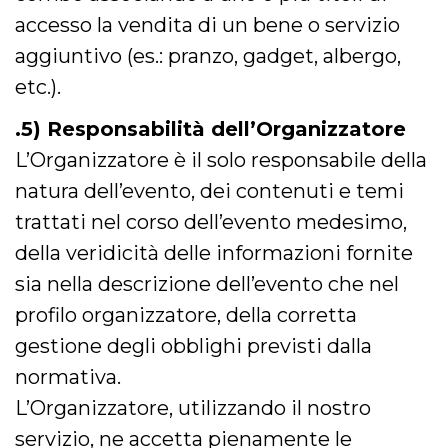
cookie viene
accesso la vendita di un bene o servizio
anche trami
piace e altri
aggiuntivo (es.: pranzo, gadget, albergo,
pulsanti e t
Facebook
posizionati 
etc.).
molti siti W
diversi.
.5) Responsabilità dell’Organizzatore
dpr
.facebook.com
1
permette di
settimana
controllare 
L’Organizzatore è il solo responsabile della
funzione “S
su Facebook
natura dell’evento, dei contenuti e temi
pulsante “M
piace”, rac
trattati nel corso dell’evento medesimo,
le impostaz
della lingua
della veridicità delle informazioni fornite
permettono
condividere
pagina.
sia nella descrizione dell’evento che nel
fr
3 mesi
Contiene la
Meta
profilo organizzatore, della corretta
combinazio
Platform Inc.
ID univoco 
.facebook.com
gestione degli obblighi previsti dalla
browser e
dell'utente,
normativa.
utilizzata pe
pubblicità m
L’Organizzatore, utilizzando il nostro
oo
5 anni
consente
Meta
servizio, ne accetta pienamente le
all'utente di
Platform Inc.