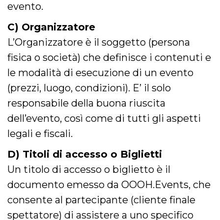
.oooh.events
evento.
browser accetti i
cookie.
C) Organizzatore
PHPSESSID
Sessione
Cookie
PHP.net
generato da
oooh.events
L’Organizzatore è il soggetto (persona
applicazioni
basate sul
fisica o società) che definisce i contenuti e
linguaggio PHP.
Si tratta di un
identificatore
le modalità di esecuzione di un evento
generico
utilizzato per
(prezzi, luogo, condizioni). E’ il solo
mantenere le
variabili di
responsabile della buona riuscita
sessione utente.
Normalmente è
dell’evento, così come di tutti gli aspetti
un numero
generato in
modo casuale, il
legali e fiscali.
modo in cui
viene utilizzato
può essere
D) Titoli di accesso o Biglietti
specifico per il
sito, ma un
Un titolo di accesso o biglietto è il
buon esempio è
mantenere uno
documento emesso da OOOH.Events, che
stato di accesso
per un utente
consente al partecipante (cliente finale
tra le pagine.
spettatore) di assistere a uno specifico
m
1 anno 1
Questo cookie
Stripe