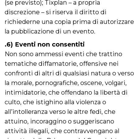
(se previsto); Tixplan – a propria
secondi
Cloudflare 
.hubspot.com
distinguere 
discrezione – si riserva il diritto di
umani e bot
vantaggioso 
sito Web, al
richiederne una copia prima di autorizzare
di effettuar
rapporti val
la pubblicazione di un evento.
sull'utilizzo
proprio sit
.6) Eventi non consentiti
_cfuvid
.hubspot.com
Sessione
Questo coo
viene utiliz
Non sono ammessi eventi che trattino
Cloudflare 
monitorare 
tematiche diffamatorie, offensive nei
utenti attra
le sessioni 
confronti di altri di qualsiasi natura o verso
ottimizzare
l'esperienza
dell'utente
la morale, pornografiche, oscene, volgari,
mantenendo
coerenza de
intimidatorie, che offendano la libertà di
sessione e
fornendo se
culto, che istighino alla violenza o
personalizza
all’intolleranza verso le altre fedi, che
YSC
Sessione
Questo cook
Google LLC
impostato 
.youtube.com
attuino, incoraggino o suggeriscano
YouTube pe
tenere tracc
delle
attività illegali, che contravvengano al
visualizzazi
video incorp