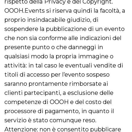
rispetto della Privacy e del Copyright.
VISITOR_INFO1_LIVE
5 mesi 4
Questo cook
Google LLC
OOOH.Events si riserva quindi la facoltà, a
settimane
impostato 
.youtube.com
Youtube pe
proprio insindacabile giudizio, di
tenere tracc
delle prefe
sospendere la pubblicazione di un evento
dell'utente p
video di Yo
incorporati 
che non sia conforme alle indicazioni del
siti; può an
determinare 
presente punto o che danneggi in
visitatore de
web sta
qualsiasi modo la propria immagine o
utilizzando 
nuova o la
attività: in tal caso le eventuali vendite di
vecchia ver
dell'interfac
Youtube.
titoli di accesso per l’evento sospeso
VISITOR_PRIVACY_METADATA
5 mesi 4
Questo coo
YouTube
saranno prontamente rimborsate ai
settimane
viene utiliz
.youtube.com
per memori
clienti partecipanti, a esclusione delle
le scelte di
consenso e
competenze di OOOH e del costo del
privacy dell
per la loro
processore di pagamento, in quanto il
interazione 
sito. Registr
sul consens
servizio è stato comunque reso.
visitatore r
a varie poli
Attenzione: non è consentito pubblicare
impostazion