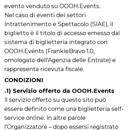
mese
viene
m.stripe.com
generalmente
evento venduto su OOOH.Events.
utilizzato per le
prestazioni e
Nel caso di eventi dei settori
l'ottimizzazione
dei servizi di
Intrattenimento e Spettacolo (SIAE), il
elaborazione
dei pagamenti,
biglietto è il titolo di accesso emesso dal
facilitando la
memorizzazione
sistema di biglietteria integrato con
dei contenuti
sul browser per
rendere le
OOOH.Events (FrankieBravo 1.0,
pagine più
veloci.
omologato dell’Agenzia delle Entrate) e
CookieScriptConsent
4
Questo cookie
CookieScript
rappresenta ricevuta fiscale.
settimane
viene utilizzato
oooh.events
2 giorni
dal servizio
Cookie-
CONDIZIONI
Script.com per
ricordare le
.1) Servizio offerto da OOOH.Events
preferenze di
consenso sui
cookie dei
Il servizio offerto su questo sito può
visitatori. È
necessario che il
essere definito come una biglietteria self-
banner dei
cookie di
service online. In altre parole
Cookie-
Script.com
l’Organizzatore – dopo essersi registrato
funzioni