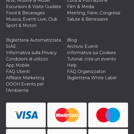
Arte, Mostre & Musei
Corsi & Formazione
per un utente
Escursioni & Visite Guidate
Film & Media
tra le pagine.
Food & Beverages
Meeting, Fiere, Congressi
CookieScriptConsent
4
Questo cookie
CookieScript
Musica, Eventi Live, Club
Salute & Benessere
settimane
viene utilizzato
oooh.events
Sport & Motori
2 giorni
dal servizio
Cookie-
Script.com per
ricordare le
Biglietteria Automatizzata
Blog
preferenze di
SIAE
Archivio Eventi
consenso sui
cookie dei
Informativa sulla Privacy
Informativa sui Cookies
visitatori. È
Condizioni di utilizzo
Tutorial: crea un evento
necessario che il
banner dei
App Mobile
Help
cookie di
FAQ Utenti
FAQ Organizzatori
Cookie-
Script.com
Affiliate Marketing
Biglietteria White Label
funzioni
OOOH.Events per
correttamente.
l’Ambiente
m
1 anno 1
Questo cookie
Stripe
mese
viene
m.stripe.com
generalmente
utilizzato per le
prestazioni e
l'ottimizzazione
dei servizi di
elaborazione
dei pagamenti,
facilitando la