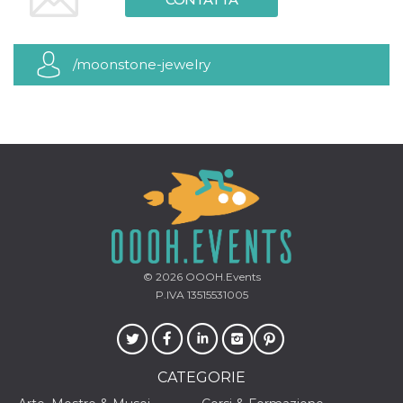
server.
wordpress_test_cookie
Sessione
Cookie di
Automattic
Wordpress,
Inc.
verifica che il
/moonstone-jewelry
.oooh.events
browser accetti i
cookie.
PHPSESSID
Sessione
Cookie
PHP.net
generato da
oooh.events
applicazioni
basate sul
linguaggio PHP.
Si tratta di un
identificatore
generico
utilizzato per
mantenere le
variabili di
sessione utente.
Normalmente è
un numero
© 2026
OOOH.Events
generato in
P.IVA 13515531005
modo casuale, il
modo in cui
viene utilizzato
può essere
specifico per il
sito, ma un
CATEGORIE
buon esempio è
mantenere uno
stato di accesso