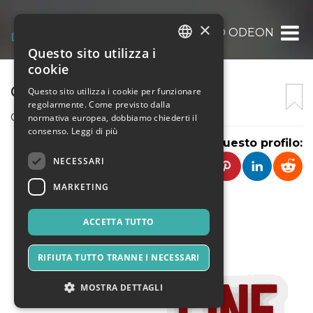
×
CINE TEATRO ODEON
Questo sito utilizza i
ITALIAN
cookie
ENGLISH
CINE TEATRO ODEON
Questo sito utilizza i cookie per funzionare
regolarmente. Come previsto dalla
SPANISH
Cine Teatro Odeon
normativa europea, dobbiamo chiederti il
consenso.
Leggi di più
Condividi questo profilo:
NECESSARI
MARKETING
ACCETTA TUTTO
RIFIUTA TUTTO TRANNE I NECESSARI
MOSTRA DETTAGLI