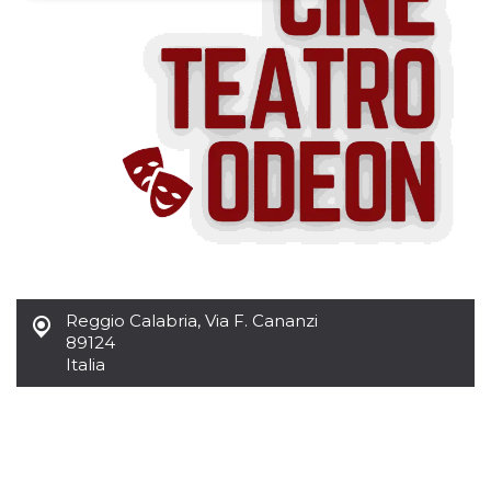
Necessari
Marketing
I cookie strettamente necessari o tecnici sono
indispensabili al funzionamento del sito. I
servizi qui presenti non potranno funzionare
senza.
Provider /
Nome
Scadenza
Descrizione
Dominio
cf_clearance
1 anno
Clearance
Cloudflare,
Cookie from
Inc.
CloudFlare
.oooh.events
stores the proof
of challenge
passed. It is
used to no
Reggio Calabria
,
Via F. Cananzi
longer issue a
captcha or
89124
jschallenge
Italia
challenge if
present. It is
required to
reach origin
server.
wordpress_test_cookie
Sessione
Cookie di
Automattic
Wordpress,
Inc.
verifica che il