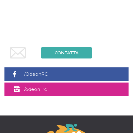
.oooh.events
browser accetti i
cookie.
PHPSESSID
Sessione
Cookie
PHP.net
generato da
oooh.events
applicazioni
basate sul
linguaggio PHP.
Si tratta di un
identificatore
generico
utilizzato per
CONTATTA
mantenere le
variabili di
sessione utente.
Normalmente è
un numero
/OdeonRC
generato in
modo casuale, il
modo in cui
viene utilizzato
/odeon_rc
può essere
specifico per il
sito, ma un
buon esempio è
mantenere uno
stato di accesso
per un utente
tra le pagine.
m
1 anno 1
Questo cookie
Stripe