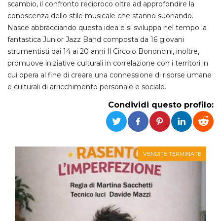
scambio, il confronto reciproco oltre ad approfondire la
conoscenza dello stile musicale che stanno suonando.
Necessari
Marketing
Nasce abbracciando questa idea e si sviluppa nel tempo la
I cookie strettamente necessari o tecnici sono
fantastica Junior Jazz Band composta da 16 giovani
indispensabili al funzionamento del sito. I
strumentisti dai 14 ai 20 anni Il Circolo Bononcini, inoltre,
servizi qui presenti non potranno funzionare
senza.
promuove iniziative culturali in correlazione con i territori in
Provider /
cui opera al fine di creare una connessione di risorse umane
Nome
Scadenza
Descrizione
Dominio
e culturali di arricchimento personale e sociale.
cf_clearance
1 anno
Clearance
Cloudflare,
Cookie from
Inc.
Condividi questo profilo:
CloudFlare
.oooh.events
stores the proof
of challenge
passed. It is
used to no
longer issue a
captcha or
VENDITE TERMINATE
jschallenge
challenge if
present. It is
required to
reach origin
server.
wordpress_test_cookie
Sessione
Cookie di
Automattic
Wordpress,
Inc.
verifica che il