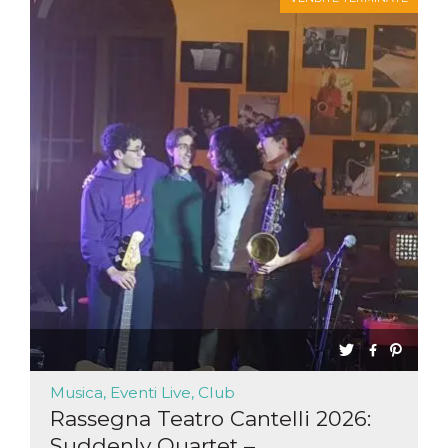
mese
viene
m.stripe.com
generalmente
utilizzato per le
prestazioni e
l'ottimizzazione
dei servizi di
elaborazione
dei pagamenti,
facilitando la
memorizzazione
dei contenuti
sul browser per
rendere le
pagine più
veloci.
CookieScriptConsent
4
Questo cookie
CookieScript
settimane
viene utilizzato
oooh.events
2 giorni
dal servizio
Cookie-
Script.com per
ricordare le
preferenze di
consenso sui
cookie dei
visitatori. È
necessario che il
banner dei
Musica, Eventi Live, Club
cookie di
Cookie-
Rassegna Teatro Cantelli 2026:
Script.com
funzioni
Suddenly Quartet –...