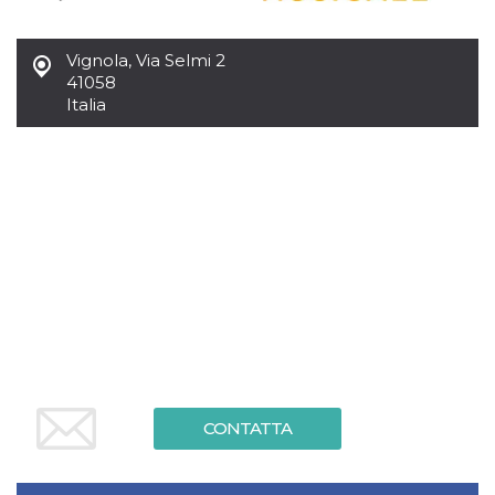
Vignola
,
Via Selmi 2
41058
Italia
CONTATTA