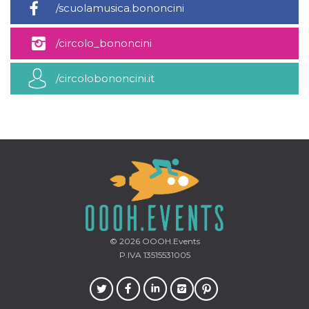
/scuolamusica.bononcini
/circolo_bononcini
/circolobononcini.it
© 2026
OOOH.Events
P.IVA 13515531005