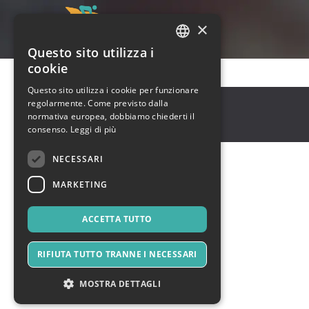
×
Questo sito utilizza i
ITALIAN
cookie
ENGLISH
Questo sito utilizza i cookie per funzionare
Sydney
,
252-254 Pitt St
regolarmente. Come previsto dalla
SPANISH
2000
normativa europea, dobbiamo chiederti il
Australia
consenso.
Leggi di più
NECESSARI
MARKETING
ACCETTA TUTTO
RIFIUTA TUTTO TRANNE I NECESSARI
MOSTRA DETTAGLI