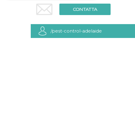
CONTATTA
Necessari
Marketing
I cookie strettamente necessari o tecnici sono
indispensabili al funzionamento del sito. I
/pest-control-adelaide
servizi qui presenti non potranno funzionare
senza.
Provider /
Nome
Scadenza
Descrizione
Dominio
cf_clearance
1 anno
Clearance
Cloudflare,
Cookie from
Inc.
CloudFlare
.oooh.events
stores the proof
of challenge
passed. It is
used to no
longer issue a
captcha or
jschallenge
challenge if
present. It is
required to
reach origin
server.
wordpress_test_cookie
Sessione
Cookie di
Automattic
Wordpress,
Inc.
verifica che il