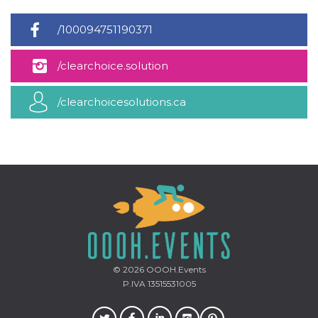
mese
viene
m.stripe.com
generalmente
utilizzato per le
/100094751190371
prestazioni e
l'ottimizzazione
dei servizi di
elaborazione
/clearchoice.solution
dei pagamenti,
facilitando la
memorizzazione
/clearchoicesolutions.ca
dei contenuti
sul browser per
rendere le
pagine più
veloci.
CookieScriptConsent
4
Questo cookie
CookieScript
settimane
viene utilizzato
oooh.events
2 giorni
dal servizio
Cookie-
Script.com per
ricordare le
preferenze di
consenso sui
cookie dei
visitatori. È
necessario che il
© 2026
OOOH.Events
banner dei
cookie di
P.IVA 13515531005
Cookie-
Script.com
funzioni