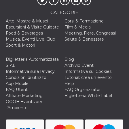
correttamente.
Storage declaration
CATEGORIE
Storage
Arte, Mostre & Musei
Corsi & Formazione
Nome
Descrizione
type
Escursioni & Visite Guidate
Film & Media
Food & Beverages
Meeting, Fiere, Congressi
fbssls_314278995690155
Session
storage
Musica, Eventi Live, Club
Salute & Benessere
Sport & Motori
wpEmojiSettingsSupports
Session
storage
cn_uc__
Local
Biglietteria Automatizzata
Blog
storage
SIAE
Archivio Eventi
Informativa sulla Privacy
Informativa sui Cookies
Condizioni di utilizzo
Tutorial: crea un evento
App Mobile
Help
FAQ Utenti
FAQ Organizzatori
Affiliate Marketing
Biglietteria White Label
OOOH.Events per
Provider /
l’Ambiente
Nome
Scadenza
Descrizione
Dominio
c_user
4
Cookie di a
Meta
settimane
utente. Può
Platform Inc.
2 giorni
essere di se
.facebook.com