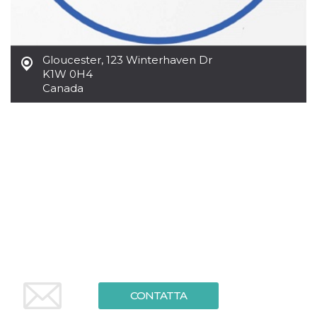
.oooh.events
browser accetti i
cookie.
PHPSESSID
Sessione
Cookie
PHP.net
generato da
oooh.events
Gloucester
,
123 Winterhaven Dr
applicazioni
basate sul
K1W 0H4
linguaggio PHP.
Canada
Si tratta di un
identificatore
generico
utilizzato per
mantenere le
variabili di
sessione utente.
Normalmente è
un numero
generato in
modo casuale, il
modo in cui
viene utilizzato
può essere
specifico per il
sito, ma un
buon esempio è
mantenere uno
stato di accesso
per un utente
tra le pagine.
CONTATTA
m
1 anno 1
Questo cookie
Stripe