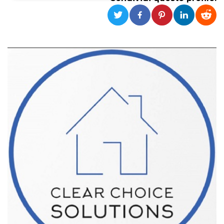
Necessari
Marketing
I cookie strettamente necessari o tecnici sono
indispensabili al funzionamento del sito. I
servizi qui presenti non potranno funzionare
senza.
Provider /
Nome
Scadenza
Descrizione
Dominio
cf_clearance
1 anno
Clearance
Cloudflare,
Cookie from
Inc.
CloudFlare
.oooh.events
stores the proof
of challenge
passed. It is
used to no
longer issue a
captcha or
jschallenge
challenge if
present. It is
required to
reach origin
server.
wordpress_test_cookie
Sessione
Cookie di
Automattic
Wordpress,
Inc.
verifica che il