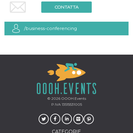
server.
CONTATTA
wordpress_test_cookie
Sessione
Cookie di
Automattic
Wordpress,
Inc.
verifica che il
.oooh.events
browser accetti i
/business-conferencing
cookie.
PHPSESSID
Sessione
Cookie
PHP.net
generato da
oooh.events
applicazioni
basate sul
linguaggio PHP.
Si tratta di un
identificatore
generico
utilizzato per
mantenere le
variabili di
sessione utente.
Normalmente è
un numero
generato in
© 2026
OOOH.Events
modo casuale, il
modo in cui
P.IVA 13515531005
viene utilizzato
può essere
specifico per il
sito, ma un
buon esempio è
mantenere uno
CATEGORIE
stato di accesso