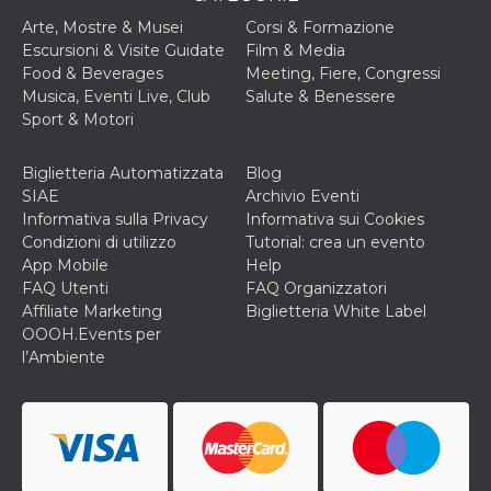
per un utente
Arte, Mostre & Musei
Corsi & Formazione
tra le pagine.
Escursioni & Visite Guidate
Film & Media
CookieScriptConsent
4
Questo cookie
CookieScript
Food & Beverages
Meeting, Fiere, Congressi
settimane
viene utilizzato
oooh.events
2 giorni
dal servizio
Musica, Eventi Live, Club
Salute & Benessere
Cookie-
Sport & Motori
Script.com per
ricordare le
preferenze di
consenso sui
Biglietteria Automatizzata
Blog
cookie dei
SIAE
Archivio Eventi
visitatori. È
necessario che il
Informativa sulla Privacy
Informativa sui Cookies
banner dei
Condizioni di utilizzo
Tutorial: crea un evento
cookie di
Cookie-
App Mobile
Help
Script.com
FAQ Utenti
FAQ Organizzatori
funzioni
correttamente.
Affiliate Marketing
Biglietteria White Label
OOOH.Events per
m
1 anno 1
Questo cookie
Stripe
mese
viene
m.stripe.com
l’Ambiente
generalmente
utilizzato per le
prestazioni e
l'ottimizzazione
dei servizi di
elaborazione
dei pagamenti,
facilitando la