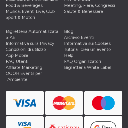
mese
viene
m.stripe.com
generalmente
Food & Beverages
Meeting, Fiere, Congressi
utilizzato per le
Musica, Eventi Live, Club
Salute & Benessere
prestazioni e
l'ottimizzazione
Sport & Motori
dei servizi di
elaborazione
dei pagamenti,
Biglietteria Automatizzata
Blog
facilitando la
memorizzazione
SIAE
Archivio Eventi
dei contenuti
Informativa sulla Privacy
Informativa sui Cookies
sul browser per
rendere le
Condizioni di utilizzo
Tutorial: crea un evento
pagine più
App Mobile
Help
veloci.
FAQ Utenti
FAQ Organizzatori
CookieScriptConsent
4
Questo cookie
CookieScript
Affiliate Marketing
Biglietteria White Label
settimane
viene utilizzato
oooh.events
2 giorni
dal servizio
OOOH.Events per
Cookie-
l’Ambiente
Script.com per
ricordare le
preferenze di
consenso sui
cookie dei
visitatori. È
necessario che il
banner dei
cookie di
Cookie-
Script.com
funzioni