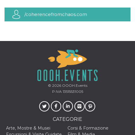
.oooh.events
browser accetti i
cookie.
/coherencefromchaos.com
PHPSESSID
Sessione
Cookie
PHP.net
generato da
oooh.events
applicazioni
basate sul
linguaggio PHP.
Si tratta di un
identificatore
generico
utilizzato per
mantenere le
variabili di
sessione utente.
Normalmente è
un numero
generato in
modo casuale, il
modo in cui
© 2026
OOOH.Events
viene utilizzato
P.IVA 13515531005
può essere
specifico per il
sito, ma un
buon esempio è
mantenere uno
stato di accesso
per un utente
CATEGORIE
tra le pagine.
Arte, Mostre & Musei
Corsi & Formazione
m
1 anno 1
Questo cookie
Stripe
Escursioni & Visite Guidate
Film & Media