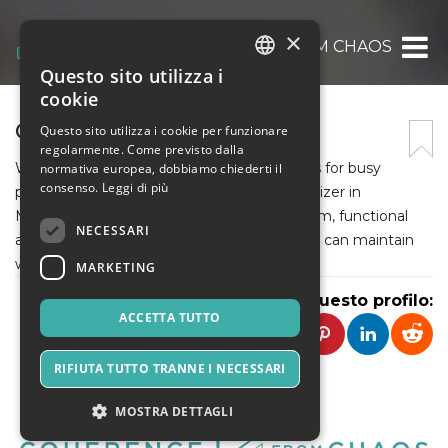
×
COHERENCE FROM CHAOS
Questo sito utilizza i
ITALIAN
cookie
ENGLISH
COHERENCE FROM CHAOS
Questo sito utilizza i cookie per funzionare
regolarmente. Come previsto dalla
SPANISH
We offer custom organization and solutions for busy
normativa europea, dobbiamo chiederti il
consenso.
Leggi di più
professionals or families. Professional Organizer in
Manhattan: Simplify with Me We design calm, functional
NECESSARI
and beautifully organized homes our clients can maintain
with ease.
MARKETING
Condividi questo profilo:
ACCETTA TUTTO
RIFIUTA TUTTO TRANNE I NECESSARI
MOSTRA DETTAGLI