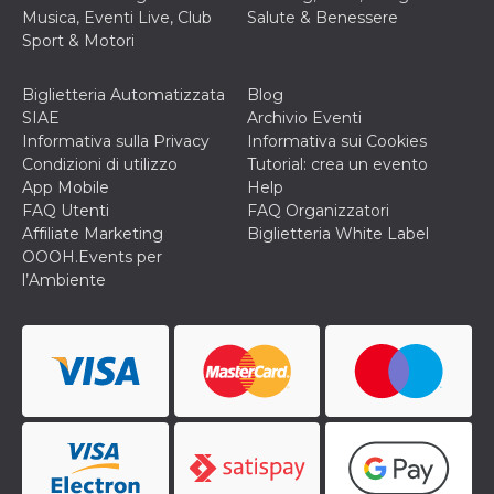
mese
viene
m.stripe.com
Musica, Eventi Live, Club
Salute & Benessere
generalmente
utilizzato per le
Sport & Motori
prestazioni e
l'ottimizzazione
dei servizi di
Biglietteria Automatizzata
Blog
elaborazione
dei pagamenti,
SIAE
Archivio Eventi
facilitando la
Informativa sulla Privacy
Informativa sui Cookies
memorizzazione
dei contenuti
Condizioni di utilizzo
Tutorial: crea un evento
sul browser per
App Mobile
Help
rendere le
pagine più
FAQ Utenti
FAQ Organizzatori
veloci.
Affiliate Marketing
Biglietteria White Label
CookieScriptConsent
4
Questo cookie
CookieScript
OOOH.Events per
settimane
viene utilizzato
oooh.events
l’Ambiente
2 giorni
dal servizio
Cookie-
Script.com per
ricordare le
preferenze di
consenso sui
cookie dei
visitatori. È
necessario che il
banner dei
cookie di
Cookie-
Script.com
funzioni