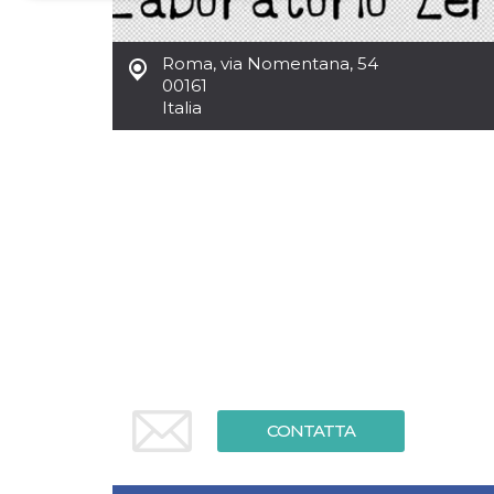
Necessari
Marketing
Roma
,
via Nomentana, 54
I cookie strettamente necessari o tecnici sono
00161
indispensabili al funzionamento del sito. I
Italia
servizi qui presenti non potranno funzionare
senza.
Provider /
Nome
Scadenza
Descrizione
Dominio
cf_clearance
1 anno
Clearance
Cloudflare,
Cookie from
Inc.
CloudFlare
.oooh.events
stores the proof
of challenge
passed. It is
used to no
longer issue a
captcha or
jschallenge
challenge if
present. It is
required to
reach origin
CONTATTA
server.
wordpress_test_cookie
Sessione
Cookie di
Automattic
Wordpress,
Inc.
verifica che il