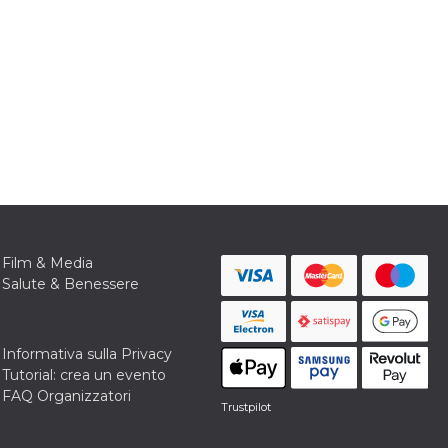
Film & Media
Salute & Benessere
Informativa sulla Privacy
Tutorial: crea un evento
FAQ Organizzatori
Trustpilot