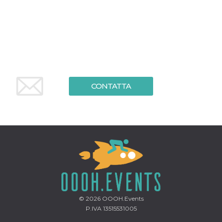
.oooh.events
browser accetti i
cookie.
PHPSESSID
Sessione
Cookie
PHP.net
generato da
oooh.events
applicazioni
basate sul
linguaggio PHP.
Si tratta di un
identificatore
generico
utilizzato per
CONTATTA
mantenere le
variabili di
sessione utente.
Normalmente è
un numero
generato in
modo casuale, il
modo in cui
viene utilizzato
può essere
specifico per il
sito, ma un
buon esempio è
mantenere uno
stato di accesso
per un utente
© 2026
OOOH.Events
tra le pagine.
P.IVA 13515531005
m
1 anno 1
Questo cookie
Stripe