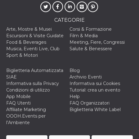
mese
viene
m.stripe.com
generalmente
utilizzato per le
prestazioni e
l'ottimizzazione
CATEGORIE
dei servizi di
elaborazione
Arte, Mostre & Musei
Corsi & Formazione
dei pagamenti,
facilitando la
Escursioni & Visite Guidate
Film & Media
memorizzazione
Food & Beverages
Meeting, Fiere, Congressi
dei contenuti
sul browser per
Musica, Eventi Live, Club
Salute & Benessere
rendere le
Sport & Motori
pagine più
veloci.
Biglietteria Automatizzata
Blog
CookieScriptConsent
4
Questo cookie
CookieScript
settimane
viene utilizzato
oooh.events
SIAE
Archivio Eventi
2 giorni
dal servizio
Informativa sulla Privacy
Informativa sui Cookies
Cookie-
Script.com per
Condizioni di utilizzo
Tutorial: crea un evento
ricordare le
App Mobile
Help
preferenze di
consenso sui
FAQ Utenti
FAQ Organizzatori
cookie dei
Affiliate Marketing
Biglietteria White Label
visitatori. È
necessario che il
OOOH.Events per
banner dei
l’Ambiente
cookie di
Cookie-
Script.com
funzioni