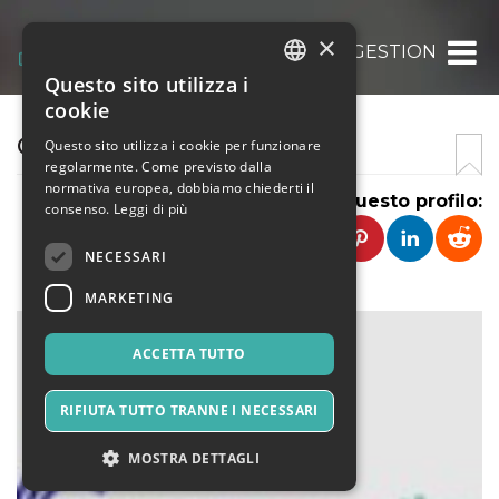
×
COMPANY SUGGESTION
Questo sito utilizza i
ITALIAN
cookie
ENGLISH
COMPANY SUGGESTION
Questo sito utilizza i cookie per funzionare
regolarmente. Come previsto dalla
SPANISH
normativa europea, dobbiamo chiederti il
Condividi questo profilo:
consenso.
Leggi di più
NECESSARI
MARKETING
ACCETTA TUTTO
RIFIUTA TUTTO TRANNE I NECESSARI
MOSTRA DETTAGLI