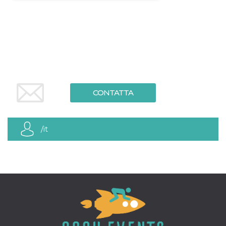
Necessari
Marketing
I cookie strettamente necessari o tecnici sono
indispensabili al funzionamento del sito. I
servizi qui presenti non potranno funzionare
senza.
Provider /
Nome
Scadenza
Descrizione
Dominio
CONTATTA
cf_clearance
1 anno
Clearance
Cloudflare,
Cookie from
Inc.
CloudFlare
.oooh.events
stores the proof
of challenge
/it
passed. It is
used to no
longer issue a
captcha or
jschallenge
challenge if
present. It is
required to
reach origin
server.
wordpress_test_cookie
Sessione
Cookie di
Automattic
Wordpress,
Inc.
verifica che il