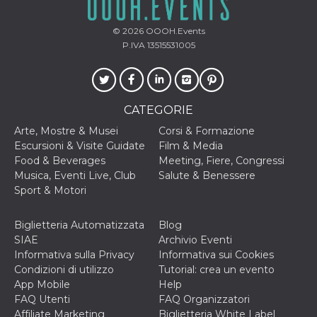
.oooh.events
browser accetti i
cookie.
© 2026
OOOH.Events
PHPSESSID
Sessione
Cookie
PHP.net
P.IVA 13515531005
generato da
oooh.events
applicazioni
basate sul
linguaggio PHP.
Si tratta di un
identificatore
CATEGORIE
generico
utilizzato per
mantenere le
Arte, Mostre & Musei
Corsi & Formazione
variabili di
Escursioni & Visite Guidate
Film & Media
sessione utente.
Normalmente è
Food & Beverages
Meeting, Fiere, Congressi
un numero
Musica, Eventi Live, Club
Salute & Benessere
generato in
modo casuale, il
Sport & Motori
modo in cui
viene utilizzato
può essere
Biglietteria Automatizzata
Blog
specifico per il
sito, ma un
SIAE
Archivio Eventi
buon esempio è
Informativa sulla Privacy
Informativa sui Cookies
mantenere uno
stato di accesso
Condizioni di utilizzo
Tutorial: crea un evento
per un utente
App Mobile
Help
tra le pagine.
FAQ Utenti
FAQ Organizzatori
m
1 anno 1
Questo cookie
Stripe
Affiliate Marketing
Biglietteria White Label