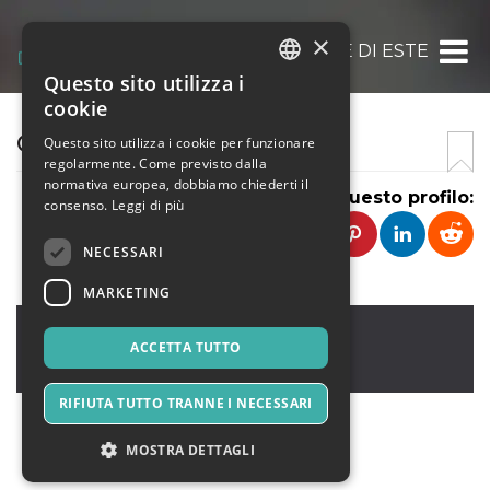
×
COMUNE DI ESTE
Questo sito utilizza i
ITALIAN
cookie
ENGLISH
COMUNE DI ESTE
Questo sito utilizza i cookie per funzionare
regolarmente. Come previsto dalla
SPANISH
normativa europea, dobbiamo chiederti il
Condividi questo profilo:
consenso.
Leggi di più
NECESSARI
MARKETING
Este
,
Piazza Maggiore, 6
35042
ACCETTA TUTTO
Italia
RIFIUTA TUTTO TRANNE I NECESSARI
MOSTRA DETTAGLI