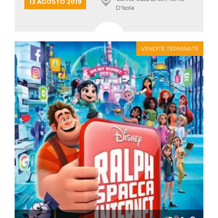
mese
viene
m.stripe.com
13 AGOSTO 2019
D'Isola
generalmente
utilizzato per le
prestazioni e
l'ottimizzazione
dei servizi di
elaborazione
dei pagamenti,
VENDITE TERMINATE
facilitando la
memorizzazione
dei contenuti
sul browser per
rendere le
pagine più
veloci.
CookieScriptConsent
4
Questo cookie
CookieScript
settimane
viene utilizzato
oooh.events
2 giorni
dal servizio
Cookie-
Script.com per
ricordare le
preferenze di
consenso sui
cookie dei
visitatori. È
necessario che il
banner dei
cookie di
Cookie-
Script.com
funzioni