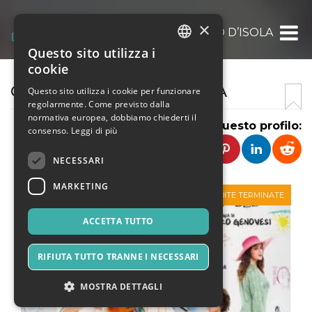
×
COMUNE DI TERNO D’ISOLA
Questo sito utilizza i
ITALIAN
cookie
ENGLISH
COMUNE DI TERNO D’ISOLA
Questo sito utilizza i cookie per funzionare
regolarmente. Come previsto dalla
SPANISH
normativa europea, dobbiamo chiederti il
Condividi questo profilo:
consenso.
Leggi di più
NECESSARI
MARKETING
VENDITE TERMINATE
ACCETTA TUTTO
RIFIUTA TUTTO TRANNE I NECESSARI
MOSTRA DETTAGLI