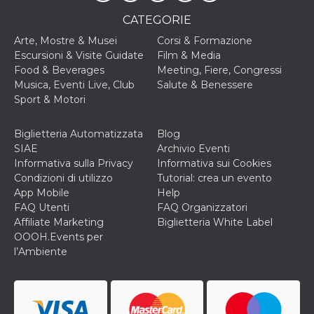
cookie viene
anche trami
CATEGORIE
piace e altri
pulsanti e t
Arte, Mostre & Musei
Corsi & Formazione
Facebook
Escursioni & Visite Guidate
Film & Media
posizionati 
molti siti W
Food & Beverages
Meeting, Fiere, Congressi
diversi.
Musica, Eventi Live, Club
Salute & Benessere
dpr
.facebook.com
1
permette di
Sport & Motori
settimana
controllare 
funzione “S
su Facebook
Biglietteria Automatizzata
Blog
pulsante “M
piace”, rac
SIAE
Archivio Eventi
le impostaz
Informativa sulla Privacy
Informativa sui Cookies
della lingua
permettono
Condizioni di utilizzo
Tutorial: crea un evento
condividere
App Mobile
Help
pagina.
FAQ Utenti
FAQ Organizzatori
fr
3 mesi
Contiene la
Meta
Affiliate Marketing
Biglietteria White Label
combinazio
Platform Inc.
ID univoco 
OOOH.Events per
.facebook.com
browser e
l’Ambiente
dell'utente,
utilizzata pe
pubblicità m
oo
5 anni
consente
Meta
all'utente di
Platform Inc.