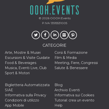
correttamente.
Storage declaration
Storage
© 2026
OOOH.Events
Nome
Descrizione
type
P.IVA 13515531005
fbssls_314278995690155
Session
storage
wpEmojiSettingsSupports
Session
storage
CATEGORIE
cn_uc__
Local
Arte, Mostre & Musei
Corsi & Formazione
storage
Escursioni & Visite Guidate
Film & Media
Food & Beverages
Meeting, Fiere, Congressi
Musica, Eventi Live, Club
Salute & Benessere
Sport & Motori
Biglietteria Automatizzata
Blog
SIAE
Archivio Eventi
Provider /
Nome
Scadenza
Descrizione
Dominio
Informativa sulla Privacy
Informativa sui Cookies
Condizioni di utilizzo
Tutorial: crea un evento
c_user
4
Cookie di a
Meta
settimane
utente. Può
App Mobile
Help
Platform Inc.
2 giorni
essere di se
.facebook.com