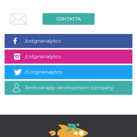
mese
viene
m.stripe.com
generalmente
utilizzato per le
prestazioni e
l'ottimizzazione
CONTATTA
dei servizi di
elaborazione
dei pagamenti,
facilitando la
memorizzazione
/cotginanalytics
dei contenuti
sul browser per
rendere le
/cotginanalytics
pagine più
veloci.
CookieScriptConsent
4
Questo cookie
CookieScript
/CotginAnalytics
settimane
viene utilizzato
oooh.events
2 giorni
dal servizio
Cookie-
Script.com per
/android-app-development-company
ricordare le
preferenze di
consenso sui
cookie dei
visitatori. È
necessario che il
banner dei
cookie di
Cookie-
Script.com
funzioni