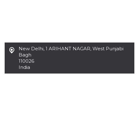
.oooh.events
browser accetti i
cookie.
PHPSESSID
Sessione
Cookie
PHP.net
generato da
oooh.events
applicazioni
basate sul
linguaggio PHP.
Si tratta di un
identificatore
New Delhi
,
1 ARIHANT NAGAR, West Punjabi
generico
utilizzato per
Bagh
mantenere le
110026
variabili di
sessione utente.
India
Normalmente è
un numero
generato in
modo casuale, il
modo in cui
viene utilizzato
può essere
specifico per il
sito, ma un
buon esempio è
mantenere uno
stato di accesso
per un utente
tra le pagine.
m
1 anno 1
Questo cookie
Stripe