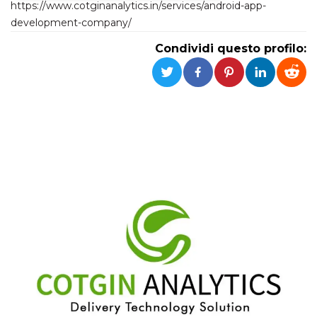
https://www.cotginanalytics.in/services/android-app-
development-company/
Necessari
Marketing
Condividi questo profilo:
I cookie strettamente necessari o tecnici sono
indispensabili al funzionamento del sito. I
servizi qui presenti non potranno funzionare
senza.
Provider /
Nome
Scadenza
Descrizione
Dominio
cf_clearance
1 anno
Clearance
Cloudflare,
Cookie from
Inc.
CloudFlare
.oooh.events
stores the proof
of challenge
passed. It is
used to no
longer issue a
captcha or
jschallenge
challenge if
present. It is
required to
reach origin
server.
wordpress_test_cookie
Sessione
Cookie di
Automattic
Wordpress,
Inc.
verifica che il