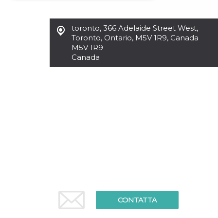
Necessari
Marketing
toronto
,
366 Adelaide Street West,
I cookie strettamente necessari o tecnici sono
Toronto, Ontario, M5V 1R9, Canada
indispensabili al funzionamento del sito. I
M5V 1R9
servizi qui presenti non potranno funzionare
Canada
senza.
Provider /
Nome
Scadenza
Descrizione
Dominio
cf_clearance
1 anno
Clearance
Cloudflare,
Cookie from
Inc.
CloudFlare
.oooh.events
stores the proof
of challenge
passed. It is
used to no
longer issue a
captcha or
jschallenge
challenge if
present. It is
required to
reach origin
server.
CONTATTA
wordpress_test_cookie
Sessione
Cookie di
Automattic
Wordpress,
Inc.
verifica che il