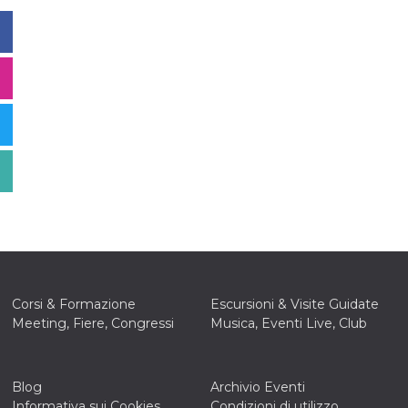
Corsi & Formazione
Escursioni & Visite Guidate
Meeting, Fiere, Congressi
Musica, Eventi Live, Club
Blog
Archivio Eventi
Informativa sui Cookies
Condizioni di utilizzo