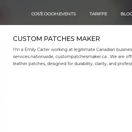
COS’È OOOH.EVENTS
TARIFFE
BLO
CUSTOM PATCHES MAKER
I'm a Emily Carter working at legitimate Canadian busin
services nationwide, custompatchesmaker.ca . We are off
leather patches, designed for durability, clarity, and profes