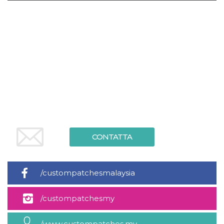
.oooh.events
browser accetti i
cookie.
PHPSESSID
Sessione
Cookie
PHP.net
generato da
oooh.events
applicazioni
basate sul
linguaggio PHP.
Si tratta di un
identificatore
generico
utilizzato per
mantenere le
variabili di
sessione utente.
Normalmente è
un numero
generato in
modo casuale, il
CONTATTA
modo in cui
viene utilizzato
può essere
specifico per il
sito, ma un
/custompatchesmalaysia
buon esempio è
mantenere uno
stato di accesso
per un utente
/custompatchesmy
tra le pagine.
m
1 anno 1
Questo cookie
Stripe
/www.custompatches.my