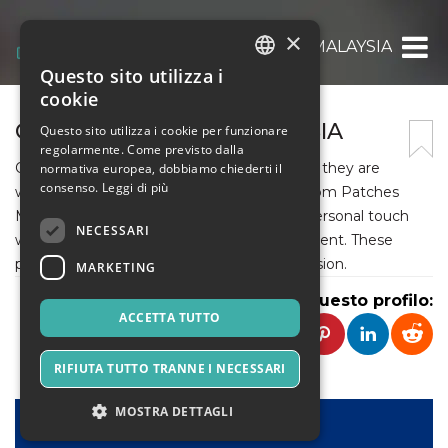
×
CUSTOM PATCHES MALAYSIA
Questo sito utilizza i
ITALIAN
cookie
ENGLISH
CUSTOM PATCHES MALAYSIA
Questo sito utilizza i cookie per funzionare
regolarmente. Come previsto dalla
SPANISH
Our patches are more than just accessories they are
normativa europea, dobbiamo chiederti il
consenso.
Leggi di più
ways to express what matters to you. Custom Patches
Malaysia crafts designs that add a unique personal touch
NECESSARI
whether it is for a team, a business, or an event. These
patches are made to leave a lasting impression.
MARKETING
Condividi questo profilo:
ACCETTA TUTTO
RIFIUTA TUTTO TRANNE I NECESSARI
MOSTRA DETTAGLI