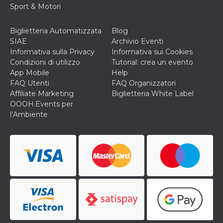
correttamente.
Sport & Motori
Storage declaration
Biglietteria Automatizzata
Blog
Storage
Nome
Descrizione
SIAE
Archivio Eventi
type
Informativa sulla Privacy
Informativa sui Cookies
fbssls_314278995690155
Session
Condizioni di utilizzo
Tutorial: crea un evento
storage
App Mobile
Help
wpEmojiSettingsSupports
Session
FAQ Utenti
FAQ Organizzatori
storage
Affiliate Marketing
Biglietteria White Label
cn_uc__
Local
OOOH.Events per
storage
l’Ambiente
Provider /
Nome
Scadenza
Descrizione
Dominio
c_user
4
Cookie di a
Meta
settimane
utente. Può
Platform Inc.
2 giorni
essere di se
.facebook.com