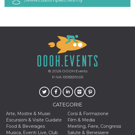
mese
viene
m.stripe.com
generalmente
utilizzato per le
prestazioni e
l'ottimizzazione
dei servizi di
elaborazione
dei pagamenti,
facilitando la
memorizzazione
dei contenuti
sul browser per
rendere le
pagine più
veloci.
CookieScriptConsent
4
Questo cookie
CookieScript
© 2026
OOOH.Events
settimane
viene utilizzato
oooh.events
2 giorni
dal servizio
P.IVA 13515531005
Cookie-
Script.com per
ricordare le
preferenze di
consenso sui
cookie dei
CATEGORIE
visitatori. È
necessario che il
Arte, Mostre & Musei
Corsi & Formazione
banner dei
cookie di
Escursioni & Visite Guidate
Film & Media
Cookie-
Food & Beverages
Meeting, Fiere, Congressi
Script.com
funzioni
Musica, Eventi Live, Club
Salute & Benessere