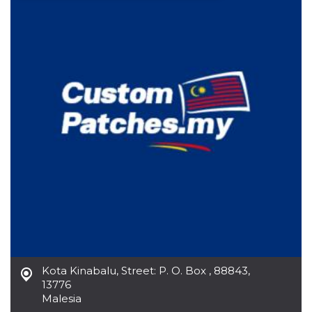
Necessari
Marketing
I cookie strettamente necessari o tecnici sono
indispensabili al funzionamento del sito. I
servizi qui presenti non potranno funzionare
senza.
Provider /
Nome
Scadenza
Descrizione
Dominio
cf_clearance
1 anno
Clearance
Cloudflare,
Cookie from
Inc.
CloudFlare
.oooh.events
stores the proof
of challenge
passed. It is
used to no
longer issue a
captcha or
jschallenge
challenge if
present. It is
required to
reach origin
Kota Kinabalu
,
Street: P. O. Box , 88843,
server.
13776
wordpress_test_cookie
Sessione
Cookie di
Automattic
Malesia
Wordpress,
Inc.
verifica che il