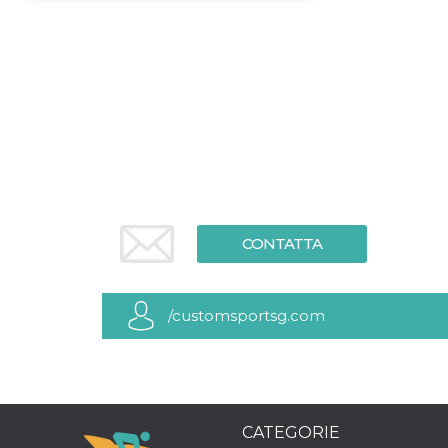
Necessari
Marketing
I cookie strettamente necessari o tecnici sono
indispensabili al funzionamento del sito. I
servizi qui presenti non potranno funzionare
senza.
Provider /
Nome
Scadenza
Descrizione
Dominio
cf_clearance
1 anno
Clearance
Cloudflare,
Cookie from
Inc.
CloudFlare
.oooh.events
stores the proof
CONTATTA
of challenge
passed. It is
used to no
longer issue a
captcha or
/customsportsg.com
jschallenge
challenge if
present. It is
required to
reach origin
server.
wordpress_test_cookie
Sessione
Cookie di
Automattic
CATEGORIE
Wordpress,
Inc.
verifica che il