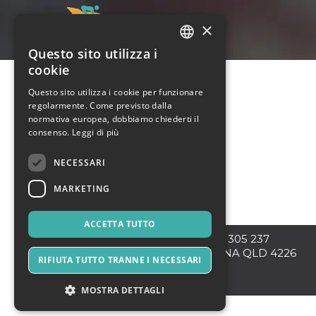
×
Questo sito utilizza i
ITALIAN
cookie
ENGLISH
Questo sito utilizza i cookie per funzionare
regolarmente. Come previsto dalla
SPANISH
normativa europea, dobbiamo chiederti il
consenso.
Leggi di più
NECESSARI
MARKETING
ACCETTA TUTTO
Robina
,
3rd Floor Suite 305 237
Scottsdale Drive ROBINA QLD 4226
RIFIUTA TUTTO TRANNE I NECESSARI
4226
Australia
MOSTRA DETTAGLI