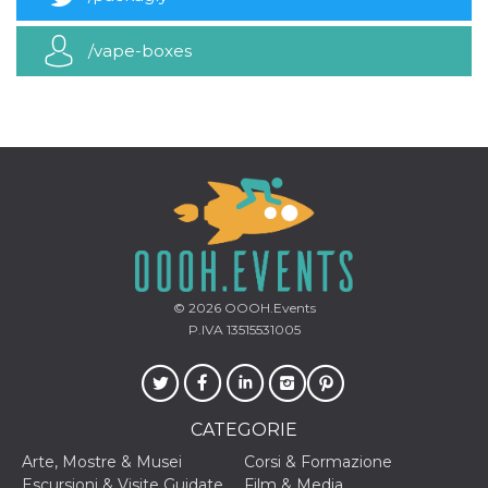
mese
viene
m.stripe.com
generalmente
utilizzato per le
prestazioni e
/vape-boxes
l'ottimizzazione
dei servizi di
elaborazione
dei pagamenti,
facilitando la
memorizzazione
dei contenuti
sul browser per
rendere le
pagine più
veloci.
CookieScriptConsent
4
Questo cookie
CookieScript
settimane
viene utilizzato
oooh.events
2 giorni
dal servizio
Cookie-
Script.com per
© 2026
OOOH.Events
ricordare le
P.IVA 13515531005
preferenze di
consenso sui
cookie dei
visitatori. È
necessario che il
banner dei
CATEGORIE
cookie di
Cookie-
Script.com
Arte, Mostre & Musei
Corsi & Formazione
funzioni
Escursioni & Visite Guidate
Film & Media