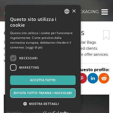
×
CUSTOMPACKAGING
Questo sito utilizza i
ITALIAN
cookie
ENGLISH
CUSTOM PACKAGING BOXES
Questo sito utilizza i cookie per funzionare
regolarmente. Come previsto dalla
SPANISH
Packagly is a custom boxes and Custom Mylar Bags
normativa europea, dobbiamo chiederti il
consenso.
Leggi di più
manufacturing company that offers its valued clients
durable and eco-friendly boxes and bags . We offer services
NECESSARI
in many shapes, sizes, colors, and sorts.
MARKETING
Condividi questo profilo:
ACCETTA TUTTO
RIFIUTA TUTTO TRANNE I NECESSARI
MOSTRA DETTAGLI