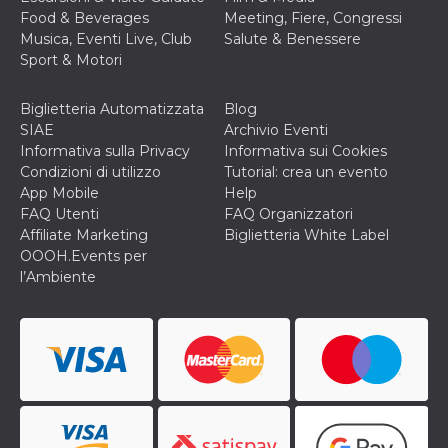
correttamente.
Food & Beverages
Meeting, Fiere, Congressi
Storage declaration
Musica, Eventi Live, Club
Salute & Benessere
Sport & Motori
Storage
Nome
Descrizione
type
Biglietteria Automatizzata
Blog
fbssls_314278995690155
Session
SIAE
Archivio Eventi
storage
Informativa sulla Privacy
Informativa sui Cookies
wpEmojiSettingsSupports
Session
Condizioni di utilizzo
Tutorial: crea un evento
storage
App Mobile
Help
cn_uc__
Local
FAQ Utenti
FAQ Organizzatori
storage
Affiliate Marketing
Biglietteria White Label
OOOH.Events per
l’Ambiente
Provider /
Nome
Scadenza
Descrizione
Dominio
c_user
4
Cookie di a
Meta
settimane
utente. Può
Platform Inc.
2 giorni
essere di se
.facebook.com