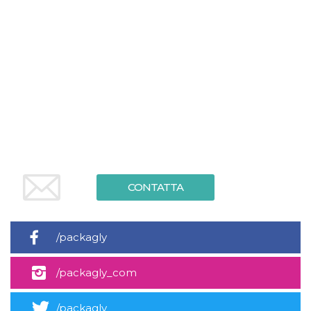
.oooh.events
browser accetti i
cookie.
PHPSESSID
Sessione
Cookie
PHP.net
generato da
oooh.events
applicazioni
basate sul
linguaggio PHP.
Si tratta di un
identificatore
generico
utilizzato per
mantenere le
variabili di
sessione utente.
Normalmente è
un numero
generato in
modo casuale, il
CONTATTA
modo in cui
viene utilizzato
può essere
specifico per il
sito, ma un
/packagly
buon esempio è
mantenere uno
stato di accesso
/packagly_com
per un utente
tra le pagine.
m
1 anno 1
Questo cookie
Stripe
/packagly