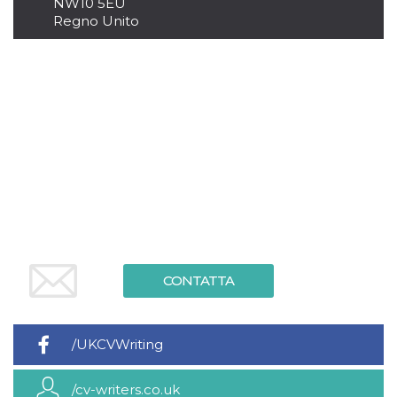
NW10 5EU
.oooh.events
browser accetti i
Regno Unito
cookie.
PHPSESSID
Sessione
Cookie
PHP.net
generato da
oooh.events
applicazioni
basate sul
linguaggio PHP.
Si tratta di un
identificatore
generico
utilizzato per
mantenere le
variabili di
sessione utente.
Normalmente è
un numero
generato in
modo casuale, il
modo in cui
viene utilizzato
può essere
CONTATTA
specifico per il
sito, ma un
buon esempio è
mantenere uno
stato di accesso
/UKCVWriting
per un utente
tra le pagine.
m
1 anno 1
Questo cookie
Stripe
/cv-writers.co.uk