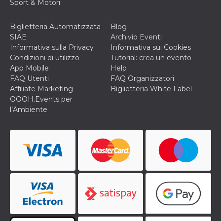
correttamente.
Sport & Motori
Storage declaration
Biglietteria Automatizzata
Blog
Storage
SIAE
Archivio Eventi
Nome
Descrizione
type
Informativa sulla Privacy
Informativa sui Cookies
fbssls_314278995690155
Session
Condizioni di utilizzo
Tutorial: crea un evento
storage
App Mobile
Help
FAQ Utenti
FAQ Organizzatori
wpEmojiSettingsSupports
Session
storage
Affiliate Marketing
Biglietteria White Label
OOOH.Events per
cn_uc__
Local
storage
l’Ambiente
Provider /
Nome
Scadenza
Descrizione
Dominio
c_user
4
Cookie di a
Meta
settimane
utente. Può
Platform Inc.
2 giorni
essere di se
.facebook.com