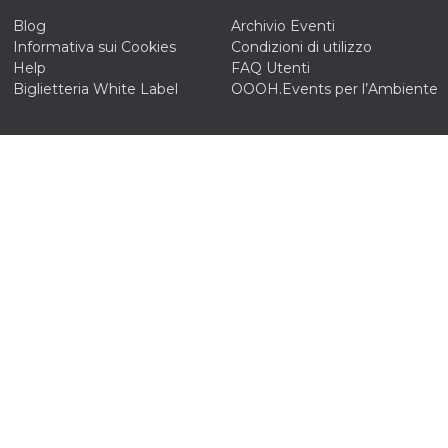
Blog
Archivio Eventi
Informativa sui Cookies
Condizioni di utilizzo
Help
FAQ Utenti
Biglietteria White Label
OOOH.Events per l’Ambiente