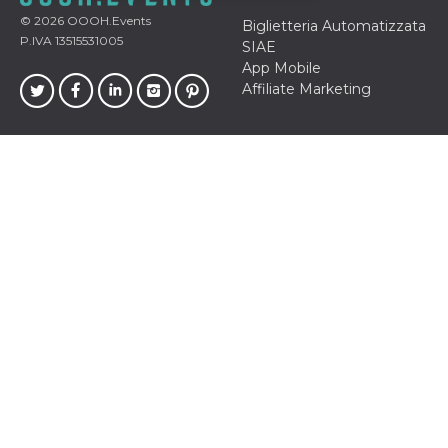
© 2026
OOOH.Events
Biglietteria Automatizzata
Necessari
Marketing
P.IVA 13515531005
SIAE
App Mobile
I cookie strettamente necessari o tecnici sono
indispensabili al funzionamento del sito. I
Affiliate Marketing
servizi qui presenti non potranno funzionare
senza.
Provider /
Nome
Scadenza
Descrizione
Dominio
cf_clearance
1 anno
Clearance
Cloudflare,
Cookie from
Inc.
CloudFlare
.oooh.events
stores the proof
of challenge
passed. It is
used to no
longer issue a
captcha or
jschallenge
challenge if
present. It is
required to
reach origin
server.
wordpress_test_cookie
Sessione
Cookie di
Automattic
Wordpress,
Inc.
verifica che il