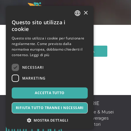
×
Questo sito utilizza i
ITALIAN
cookie
ENGLISH
Questo sito utilizza i cookie per funzionare
regolarmente. Come previsto dalla
SPANISH
normativa europea, dobbiamo chiederti il
CONTATTA
consenso.
Leggi di più
NECESSARI
MARKETING
ACCETTA TUTTO
CATEGORIE
RIFIUTA TUTTO TRANNE I NECESSARI
Arte, Mostre & Musei
Food & Beverages
MOSTRA DETTAGLI
Sport & Motori