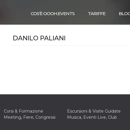
COS’È OOOH.EVENTS
TARIFFE
BLO
DANILO PALIANI
Corsi & Formazione
Escursioni & Visite Guidate
Meeting, Fiere, Congressi
Musica, Eventi Live, Club