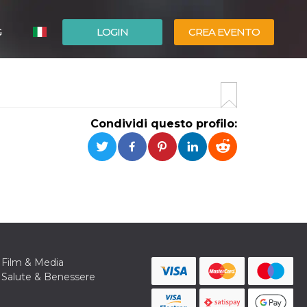
G
LOGIN
CREA EVENTO
ESPAÑOL
ENGLISH
Condividi questo profilo:
Film & Media
Salute & Benessere