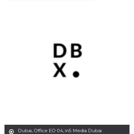
Necessari
Marketing
I cookie strettamente necessari o tecnici sono
indispensabili al funzionamento del sito. I
servizi qui presenti non potranno funzionare
senza.
Provider /
Nome
Scadenza
Descrizione
Dominio
cf_clearance
1 anno
Clearance
Cloudflare,
Cookie from
Inc.
CloudFlare
.oooh.events
stores the proof
of challenge
passed. It is
used to no
longer issue a
captcha or
jschallenge
challenge if
present. It is
required to
reach origin
server.
wordpress_test_cookie
Sessione
Cookie di
Automattic
Wordpress,
Dubai
,
Office EO 04, in5 Media Dubai
Inc.
verifica che il