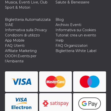
correttamente.
Musica, Eventi Live, Club
Salute & Benessere
Sport & Motori
Storage declaration
Storage
Biglietteria Automatizzata
Blog
Nome
Descrizione
type
SIAE
Archivio Eventi
fbssls_314278995690155
Session
Informativa sulla Privacy
Informativa sui Cookies
storage
Condizioni di utilizzo
Tutorial: crea un evento
wpEmojiSettingsSupports
Session
App Mobile
Help
storage
FAQ Utenti
FAQ Organizzatori
cn_uc__
Local
Affiliate Marketing
Biglietteria White Label
storage
OOOH.Events per
l’Ambiente
Provider /
Nome
Scadenza
Descrizione
Dominio
c_user
4
Cookie di a
Meta
settimane
utente. Può
Platform Inc.
2 giorni
essere di se
.facebook.com