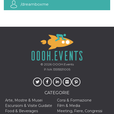
mese
viene
m.stripe.com
/dreamboxme
generalmente
utilizzato per le
prestazioni e
l'ottimizzazione
dei servizi di
elaborazione
dei pagamenti,
facilitando la
memorizzazione
dei contenuti
sul browser per
rendere le
pagine più
veloci.
CookieScriptConsent
4
Questo cookie
CookieScript
settimane
viene utilizzato
oooh.events
© 2026
OOOH.Events
2 giorni
dal servizio
Cookie-
P.IVA 13515531005
Script.com per
ricordare le
preferenze di
consenso sui
cookie dei
visitatori. È
CATEGORIE
necessario che il
banner dei
Arte, Mostre & Musei
Corsi & Formazione
cookie di
Cookie-
Escursioni & Visite Guidate
Film & Media
Script.com
Food & Beverages
Meeting, Fiere, Congressi
funzioni