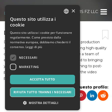
×
DBX FILMS FZ LLC
Questo sito utilizza i
ITALIAN
cookie
ENGLISH
DBX FILMS FZ LLC
Questo sito utilizza i cookie per funzionare
regolarmente. Come previsto dalla
SPANISH
DBX Films is a Dubai-based corporate video production
normativa europea, dobbiamo chiederti il
consenso.
Leggi di più
company. Our company specializes in creating high-quality
content for a wide range of clients. We have a team of
NECESSARI
experienced professionals who are dedicated to bringing
your vision to life. From pre-production planning to post-
MARKETING
production editing, we handle all aspects of the video
production process.
ACCETTA TUTTO
Condividi questo profilo:
RIFIUTA TUTTO TRANNE I NECESSARI
MOSTRA DETTAGLI