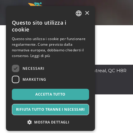
×
Questo sito utilizza i
ITALIAN
cookie
ENGLISH
Questo sito utilizza i cookie per funzionare
regolarmente. Come previsto dalla
SPANISH
normativa europea, dobbiamo chiederti il
consenso.
Leggi di più
NECESSARI
,
285 Rue Quinlan, Montreal, QC H8R
3W4, Canada
MARKETING
3W4
Canada
ACCETTA TUTTO
RIFIUTA TUTTO TRANNE I NECESSARI
MOSTRA DETTAGLI